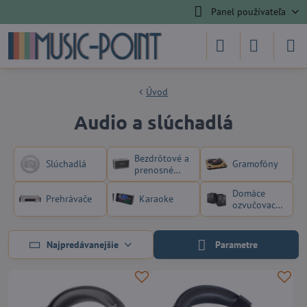
Panel používateľa
Úvod
Audio a slúchadlá
Bezdrôtové a
Slúchadlá
Gramofóny
prenosné
reproduktory
Domáce
Prehrávače
Karaoke
ozvučovacie
systémy
Najpredávanejšie
Parametre