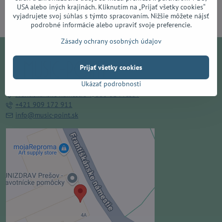
USA alebo iných krajinách. Kliknutím na „Prijať všetky cookies“
Do košíka
vyjadrujete svoj súhlas s týmto spracovaním. Nižšie môžete nájsť
podrobné informácie alebo upraviť svoje preferencie.
Zásady ochrany osobných údajov
Prijať všetky cookies
Ukázať podrobnosti
Františkánske námestie 4, 080 01 Prešov
+421 909 172 911
info@music-point.sk
Externý obsah je blokovaný
Voľbami súkromia
Prajete si načítať externý obsah?
Povoliť tentokrát