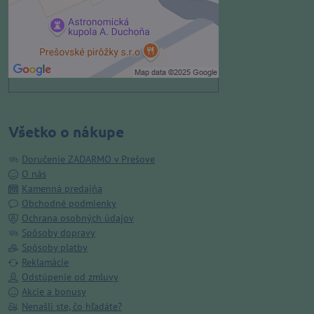
Povoliť a zapamätať - súhlas s
druhom cookie: Funkčné
Otvoriť obsah v novom okne
Všetko o nákupe
Doručenie ZADARMO v Prešove
O nás
Kamenná predajňa
Obchodné podmienky
Ochrana osobných údajov
Spôsoby dopravy
Spôsoby platby
Reklamácie
Odstúpenie od zmluvy
Akcie a bonusy
Nenašli ste, čo hľadáte?