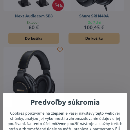
34%
Next Audiocom SB3
Shure SRH440A
Skladom
Do 7 dní
60 €
100,45 €
Do košíka
Do košíka
Predvoľby súkromia
Shure SRH840A
Cookies používame na zlepšenie vašej návštevy tejto webovej
stránky, analýzu jej výkonnosti a zhromažďovanie údajov o jej
Do 7 dní
152,73 €
používaní. Na tento účel môžeme použiť nástroje a služby tretích
strán a zhromaždené údaje sa môžu preniesť k partnerom v EÚ,