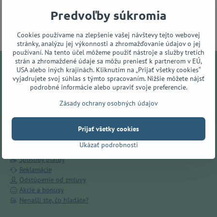
Predvoľby súkromia
Cookies používame na zlepšenie vašej návštevy tejto webovej
stránky, analýzu jej výkonnosti a zhromažďovanie údajov o jej
používaní. Na tento účel môžeme použiť nástroje a služby tretích
strán a zhromaždené údaje sa môžu preniesť k partnerom v EÚ,
USA alebo iných krajinách. Kliknutím na „Prijať všetky cookies“
Všetko o nákupe
vyjadrujete svoj súhlas s týmto spracovaním. Nižšie môžete nájsť
podrobné informácie alebo upraviť svoje preferencie.
Doručenie ZADARMO v Prešove
Zásady ochrany osobných údajov
O nás
Kamenná predajňa
Prijať všetky cookies
Obchodné podmienky
Ochrana osobných údajov
Ukázať podrobnosti
Spôsoby dopravy
Spôsoby platby
Reklamácie
Odstúpenie od zmluvy
Akcie a bonusy
Nenašli ste, čo hľadáte?