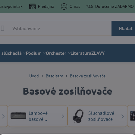
sic-point.sk
Predajňa
O nás
Doručenie ZADARMO a
Hľadať
 slúchadlá
Pódium
Orchester
Literatúra
ZĽAVY
Úvod
Basgitary
Basové zosilňovače
Basové zosilňovače
Lampové
Slúchadlové
basové
zosilňovače
zosilňovače