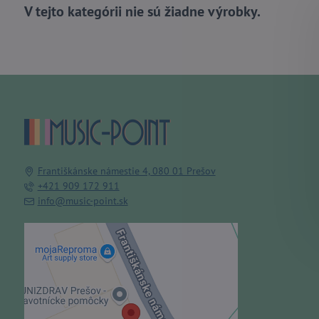
Františkánske námestie 4, 080 01 Prešov
+421 909 172 911
info@music-point.sk
Externý obsah je blokovaný
Voľbami súkromia
Prajete si načítať externý obsah?