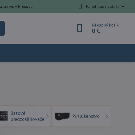
 servis v Prešove
Panel používateľa
Nákupný košík
0 €
Basové
Príslušenstvo
predzosilňovače