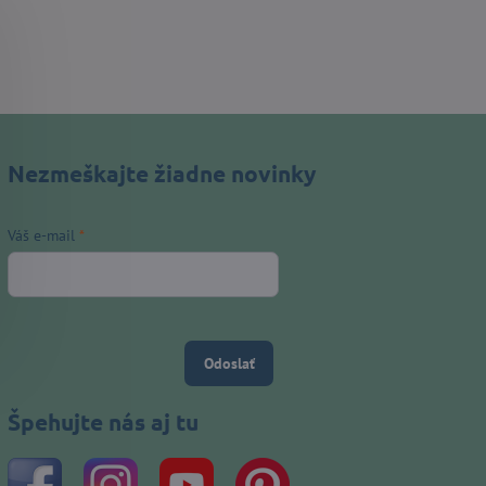
Nezmeškajte žiadne novinky
Váš e-mail
*
Odoslať
Špehujte nás aj tu