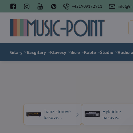
+421909172911
info@mu
Gitary
Basgitary
Klávesy
Bicie
Káble
Štúdio
Audio a
Tranzistorové
Hybridné
basové
basové
zosilňovače
zosilňovače