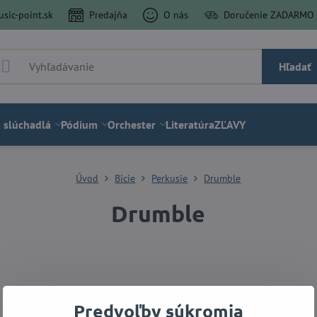
sic-point.sk
Predajňa
O nás
Doručenie ZADARMO a
Hľadať
 slúchadlá
Pódium
Orchester
Literatúra
ZĽAVY
Úvod
Bicie
Perkusie
Drumble
Drumble
Predvoľby súkromia