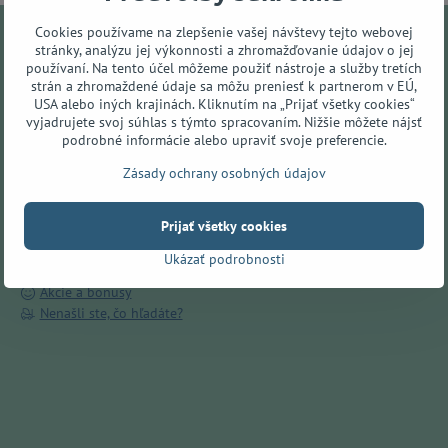
Cookies používame na zlepšenie vašej návštevy tejto webovej
stránky, analýzu jej výkonnosti a zhromažďovanie údajov o jej
Všetko o nákupe
používaní. Na tento účel môžeme použiť nástroje a služby tretích
strán a zhromaždené údaje sa môžu preniesť k partnerom v EÚ,
Doručenie ZADARMO v Prešove
USA alebo iných krajinách. Kliknutím na „Prijať všetky cookies“
vyjadrujete svoj súhlas s týmto spracovaním. Nižšie môžete nájsť
O nás
podrobné informácie alebo upraviť svoje preferencie.
Kamenná predajňa
Obchodné podmienky
Zásady ochrany osobných údajov
Ochrana osobných údajov
Spôsoby dopravy
Prijať všetky cookies
Spôsoby platby
Reklamácie
Ukázať podrobnosti
Odstúpenie od zmluvy
Akcie a bonusy
Nenašli ste, čo hľadáte?