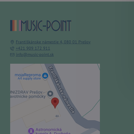
Františkánske námestie 4, 080 01 Prešov
+421 909 172 911
info@music-point.sk
Externý obsah je blokovaný
Voľbami súkromia
Prajete si načítať externý obsah?
Povoliť tentokrát
Povoliť a zapamätať - súhlas s
druhom cookie: Funkčné