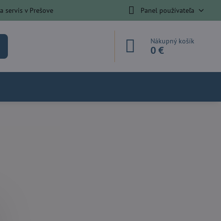
 servis v Prešove
Panel používateľa
Nákupný košík
0 €