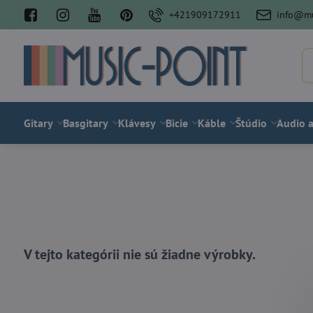
+421909172911
info@mu
Gitary
Basgitary
Klávesy
Bicie
Káble
Štúdio
Audio a