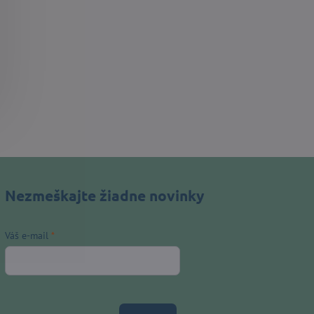
Nezmeškajte žiadne novinky
Váš e-mail
*