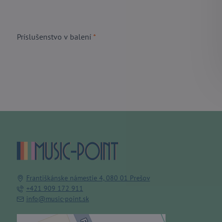
Príslušenstvo v balení
*
Františkánske námestie 4, 080 01 Prešov
+421 909 172 911
info@music-point.sk