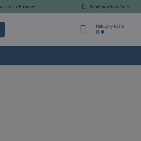
 servis v Prešove
Panel používateľa
Nákupný košík
0 €