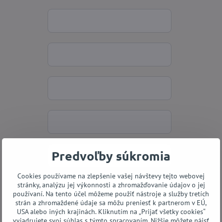
Predvoľby súkromia
Cookies používame na zlepšenie vašej návštevy tejto webovej
stránky, analýzu jej výkonnosti a zhromažďovanie údajov o jej
používaní. Na tento účel môžeme použiť nástroje a služby tretích
strán a zhromaždené údaje sa môžu preniesť k partnerom v EÚ,
USA alebo iných krajinách. Kliknutím na „Prijať všetky cookies“
vyjadrujete svoj súhlas s týmto spracovaním. Nižšie môžete nájsť