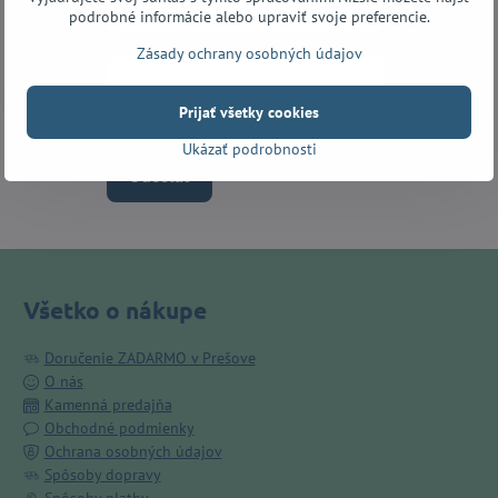
podrobné informácie alebo upraviť svoje preferencie.
Zásady ochrany osobných údajov
Prijať všetky cookies
Ukázať podrobnosti
Odoslať
Všetko o nákupe
Doručenie ZADARMO v Prešove
O nás
Kamenná predajňa
Obchodné podmienky
Ochrana osobných údajov
Spôsoby dopravy