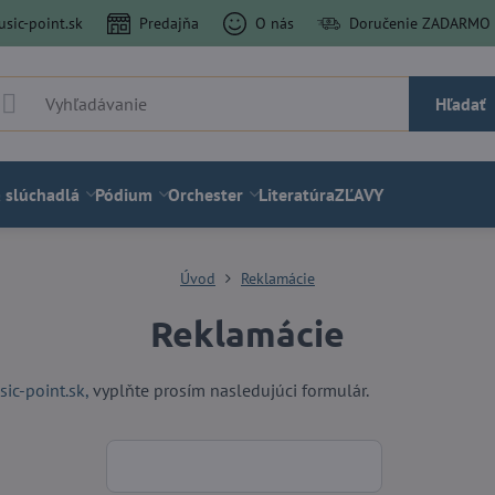
sic-point.sk
Predajňa
O nás
Doručenie ZADARMO a
Hľadať
 slúchadlá
Pódium
Orchester
Literatúra
ZĽAVY
Úvod
Reklamácie
Reklamácie
c-point.sk,
vyplňte prosím nasledujúci formulár.