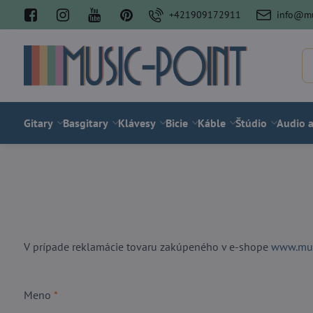
+421909172911
info@mu
Gitary
Basgitary
Klávesy
Bicie
Káble
Štúdio
Audio a
V prípade reklamácie tovaru zakúpeného v e-shope
www.musi
Meno
*