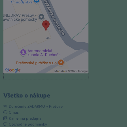
Externý obsah je blokovaný
Voľbami súkromia
Prajete si načítať externý obsah?
Povoliť tentokrát
Povoliť a zapamätať - súhlas s
druhom cookie: Funkčné
Otvoriť obsah v novom okne
Všetko o nákupe
Doručenie ZADARMO v Prešove
O nás
Kamenná predajňa
Obchodné podmienky