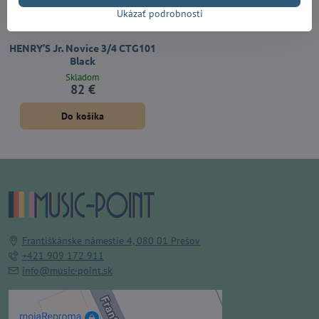
Ukázať podrobnosti
HENRY’S Jr. Novice 3/4 CTG101
Black
Skladom
82 €
Do košíka
Františkánske námestie 4, 080 01 Prešov
+421 909 172 911
info@music-point.sk