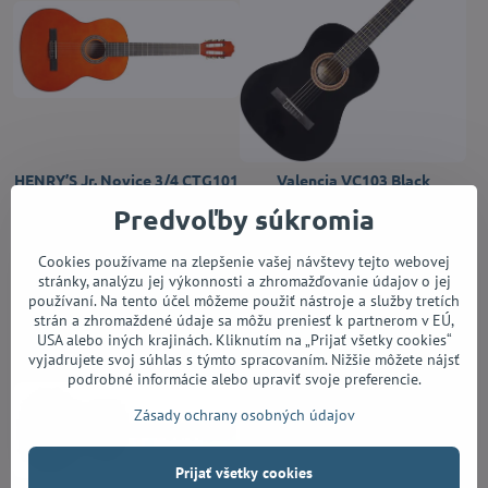
HENRY’S Jr. Novice 3/4 CTG101
Valencia VC103 Black
Natural
Skladom
Predvoľby súkromia
72 €
Skladom
82 €
Cookies používame na zlepšenie vašej návštevy tejto webovej
Do košíka
stránky, analýzu jej výkonnosti a zhromažďovanie údajov o jej
Do košíka
používaní. Na tento účel môžeme použiť nástroje a služby tretích
strán a zhromaždené údaje sa môžu preniesť k partnerom v EÚ,
USA alebo iných krajinách. Kliknutím na „Prijať všetky cookies“
vyjadrujete svoj súhlas s týmto spracovaním. Nižšie môžete nájsť
podrobné informácie alebo upraviť svoje preferencie.
Zásady ochrany osobných údajov
Prijať všetky cookies