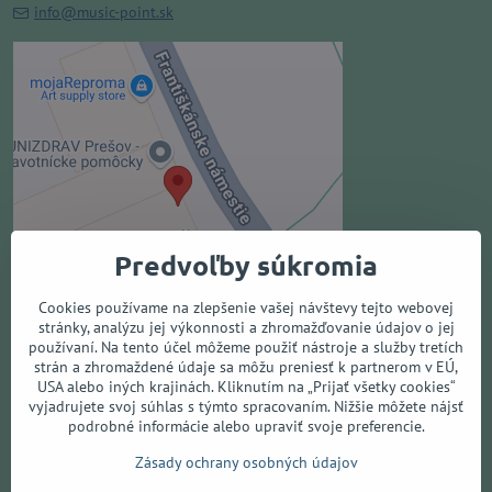
info@music-point.sk
Externý obsah je blokovaný
Voľbami súkromia
Prajete si načítať externý obsah?
Povoliť tentokrát
Predvoľby súkromia
Povoliť a zapamätať - súhlas s
druhom cookie: Funkčné
Cookies používame na zlepšenie vašej návštevy tejto webovej
stránky, analýzu jej výkonnosti a zhromažďovanie údajov o jej
používaní. Na tento účel môžeme použiť nástroje a služby tretích
Otvoriť obsah v novom okne
strán a zhromaždené údaje sa môžu preniesť k partnerom v EÚ,
USA alebo iných krajinách. Kliknutím na „Prijať všetky cookies“
vyjadrujete svoj súhlas s týmto spracovaním. Nižšie môžete nájsť
podrobné informácie alebo upraviť svoje preferencie.
Všetko o nákupe
Zásady ochrany osobných údajov