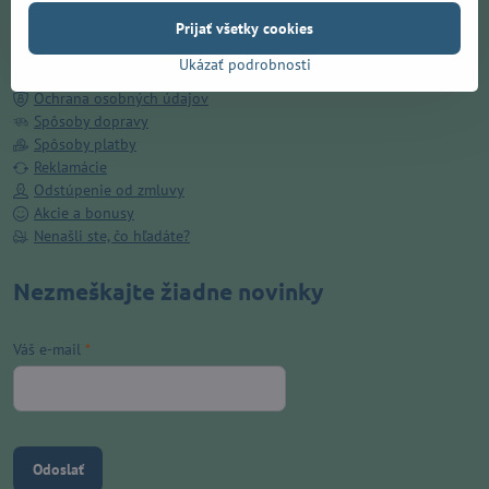
Doručenie ZADARMO v Prešove
Prijať všetky cookies
O nás
Kamenná predajňa
Ukázať podrobnosti
Obchodné podmienky
Ochrana osobných údajov
Spôsoby dopravy
Spôsoby platby
Reklamácie
Odstúpenie od zmluvy
Akcie a bonusy
Nenašli ste, čo hľadáte?
Nezmeškajte žiadne novinky
Váš e-mail
*
Odoslať