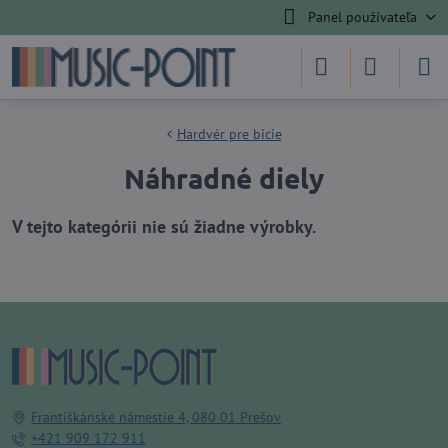
Panel používateľa
Hardvér pre bicie
Náhradné diely
Františkánske námestie 4, 080 01 Prešov
+421 909 172 911