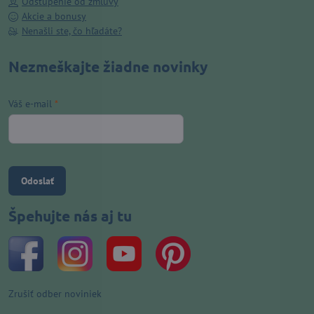
Odstúpenie od zmluvy
Akcie a bonusy
Nenašli ste, čo hľadáte?
Nezmeškajte žiadne novinky
Váš e-mail
*
Odoslať
Špehujte nás aj tu
Zrušiť odber noviniek