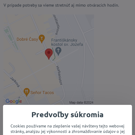
V prípade potreby sa vieme stretnúť aj mimo otváracích hodín.
Externý obsah je blokovaný
Voľbami súkromia
Prajete si načítať externý obsah?
Povoliť tentokrát
Povoliť a zapamätať - súhlas s
druhom cookie: Funkčné
Otvoriť obsah v novom okne
Predvoľby súkromia
Cookies používame na zlepšenie vašej návštevy tejto webovej
Renata
R
stránky, analýzu jej výkonnosti a zhromažďovanie údajov o jej
Hodnotenie: