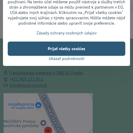
používaní. Na tento účel môžeme použiť nástroje a služby tretích
5
/
strán a zhromaždené údaje sa môžu preniesť k partnerom v EÚ,
"Dobry chlapik poradil super spokojnosť."
5
USA alebo iných krajinách. Kliknutím na „Prijať všetky cookies“
vyjadrujete svoj súhlas s týmto spracovaním. Nižšie môžete nájsť
podrobné informácie alebo upraviť svoje preferencie.
Zásady ochrany osobných údajov
Prijať všetky cookies
Ukázať podrobnosti
Františkánske námestie 4, 080 01 Prešov
+421 909 172 911
info@music-point.sk
Externý obsah je blokovaný
Voľbami súkromia
Prajete si načítať externý obsah?