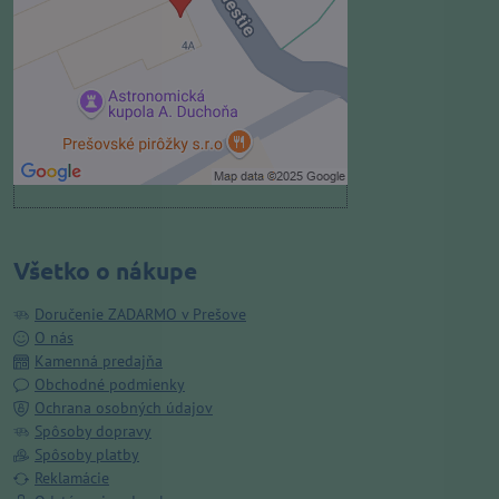
Povoliť tentokrát
Povoliť a zapamätať - súhlas s
druhom cookie: Funkčné
Otvoriť obsah v novom okne
Všetko o nákupe
Doručenie ZADARMO v Prešove
O nás
Kamenná predajňa
Obchodné podmienky
Ochrana osobných údajov
Spôsoby dopravy
Spôsoby platby
Reklamácie