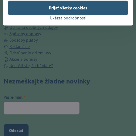
Doručenie ZADARMO v Prešove
Prijať všetky cookies
O nás
Kamenná predajňa
Ukázať podrobnosti
Obchodné podmienky
Ochrana osobných údajov
Spôsoby dopravy
Spôsoby platby
Reklamácie
Odstúpenie od zmluvy
Akcie a bonusy
Nenašli ste, čo hľadáte?
Nezmeškajte žiadne novinky
Váš e-mail
*
Odoslať