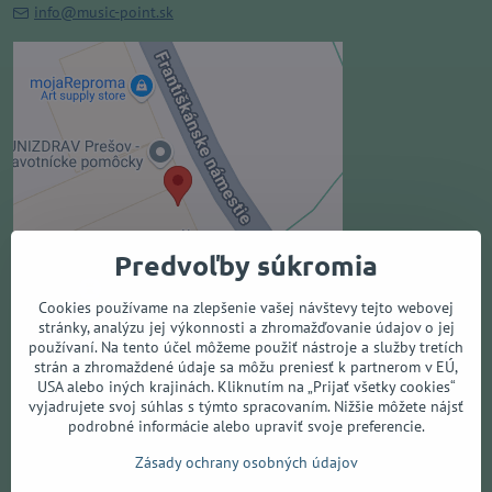
info@music-point.sk
Externý obsah je blokovaný
Voľbami súkromia
Prajete si načítať externý obsah?
Povoliť tentokrát
Predvoľby súkromia
Povoliť a zapamätať - súhlas s
druhom cookie: Funkčné
Cookies používame na zlepšenie vašej návštevy tejto webovej
stránky, analýzu jej výkonnosti a zhromažďovanie údajov o jej
používaní. Na tento účel môžeme použiť nástroje a služby tretích
Otvoriť obsah v novom okne
strán a zhromaždené údaje sa môžu preniesť k partnerom v EÚ,
USA alebo iných krajinách. Kliknutím na „Prijať všetky cookies“
vyjadrujete svoj súhlas s týmto spracovaním. Nižšie môžete nájsť
podrobné informácie alebo upraviť svoje preferencie.
Všetko o nákupe
Zásady ochrany osobných údajov