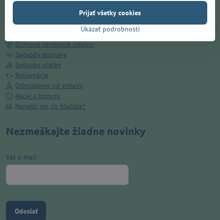
Doručenie ZADARMO v Prešove
Prijať všetky cookies
O nás
Kamenná predajňa
Ukázať podrobnosti
Obchodné podmienky
Ochrana osobných údajov
Spôsoby dopravy
Spôsoby platby
Reklamácie
Odstúpenie od zmluvy
Akcie a bonusy
Nenašli ste, čo hľadáte?
Nezmeškajte žiadne novinky
Váš e-mail
*
Odoslať