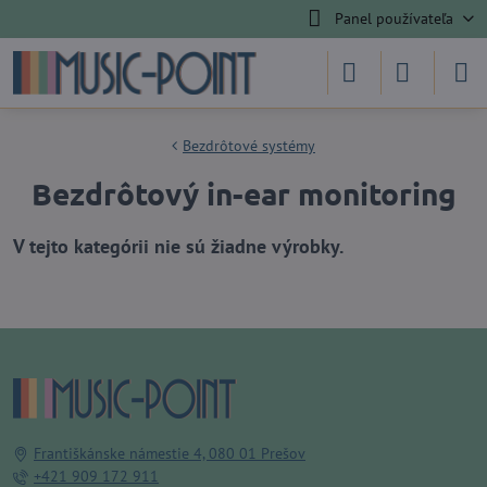
Panel používateľa
Bezdrôtové systémy
Bezdrôtový in-ear monitoring
Františkánske námestie 4, 080 01 Prešov
+421 909 172 911