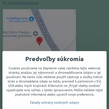
info@music-point.sk
Externý obsah je blokovaný
Voľbami súkromia
Prajete si načítať externý obsah?
Povoliť tentokrát
Predvoľby súkromia
Povoliť a zapamätať - súhlas s
druhom cookie: Funkčné
Cookies používame na zlepšenie vašej návštevy tejto webovej
stránky, analýzu jej výkonnosti a zhromažďovanie údajov o jej
používaní. Na tento účel môžeme použiť nástroje a služby tretích
Otvoriť obsah v novom okne
strán a zhromaždené údaje sa môžu preniesť k partnerom v EÚ,
USA alebo iných krajinách. Kliknutím na „Prijať všetky cookies“
vyjadrujete svoj súhlas s týmto spracovaním. Nižšie môžete nájsť
podrobné informácie alebo upraviť svoje preferencie.
Všetko o nákupe
Zásady ochrany osobných údajov