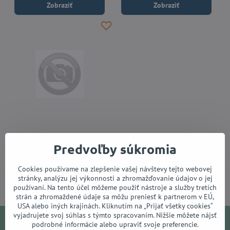
Zobraziť
Zobraziť
Athletic KB-6
Predvoľby súkromia
Do 14 dní
31,90 €
Cookies používame na zlepšenie vašej návštevy tejto webovej
Do košíka
stránky, analýzu jej výkonnosti a zhromažďovanie údajov o jej
používaní. Na tento účel môžeme použiť nástroje a služby tretích
strán a zhromaždené údaje sa môžu preniesť k partnerom v EÚ,
USA alebo iných krajinách. Kliknutím na „Prijať všetky cookies“
vyjadrujete svoj súhlas s týmto spracovaním. Nižšie môžete nájsť
podrobné informácie alebo upraviť svoje preferencie.