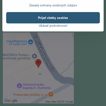
Zásady ochrany osobných údajov
Františkánske námestie 4, 080 01 Prešov
Prijať všetky cookies
+421 909 172 911
Ukázať podrobnosti
info@music-point.sk
Externý obsah je blokovaný
Voľbami súkromia
Prajete si načítať externý obsah?
Povoliť tentokrát
Povoliť a zapamätať - súhlas s
druhom cookie: Funkčné
Otvoriť obsah v novom okne