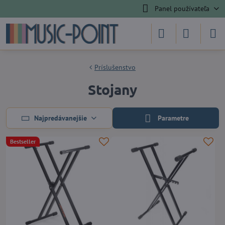
Panel používateľa
Príslušenstvo
Stojany
Najpredávanejšie
Parametre
Bestseller