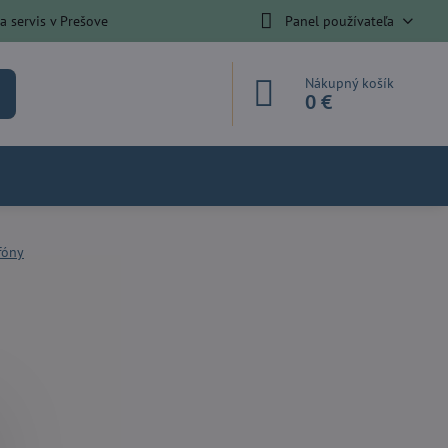
 servis v Prešove
Panel používateľa
Nákupný košík
0 €
fóny