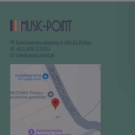
Františkánske námestie 4, 080 01 Prešov
+421 909 172 911
info@music-point.sk
Externý obsah je blokovaný
Voľbami súkromia
Prajete si načítať externý obsah?
Povoliť tentokrát
Povoliť a zapamätať - súhlas s
druhom cookie: Funkčné