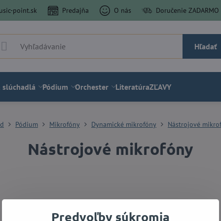
sic-point.sk
Predajňa
O nás
Doručenie ZADARMO a
Hľadať
 slúchadlá
Pódium
Orchester
Literatúra
ZĽAVY
d
Pódium
Mikrofóny
Dynamické mikrofóny
Nástrojové mikro
Nástrojové mikrofóny
Predvoľby súkromia