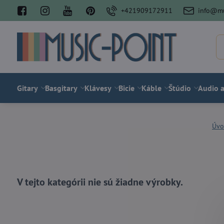
+421909172911
info@mu
Gitary
Basgitary
Klávesy
Bicie
Káble
Štúdio
Audio a
Úvo