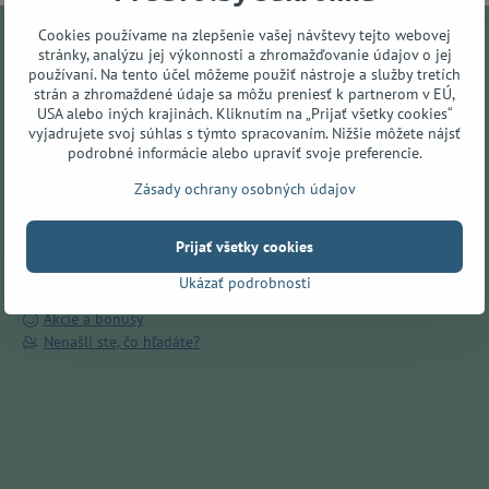
Cookies používame na zlepšenie vašej návštevy tejto webovej
stránky, analýzu jej výkonnosti a zhromažďovanie údajov o jej
Všetko o nákupe
používaní. Na tento účel môžeme použiť nástroje a služby tretích
strán a zhromaždené údaje sa môžu preniesť k partnerom v EÚ,
Doručenie ZADARMO v Prešove
USA alebo iných krajinách. Kliknutím na „Prijať všetky cookies“
vyjadrujete svoj súhlas s týmto spracovaním. Nižšie môžete nájsť
O nás
podrobné informácie alebo upraviť svoje preferencie.
Kamenná predajňa
Obchodné podmienky
Zásady ochrany osobných údajov
Ochrana osobných údajov
Spôsoby dopravy
Prijať všetky cookies
Spôsoby platby
Reklamácie
Ukázať podrobnosti
Odstúpenie od zmluvy
Akcie a bonusy
Nenašli ste, čo hľadáte?