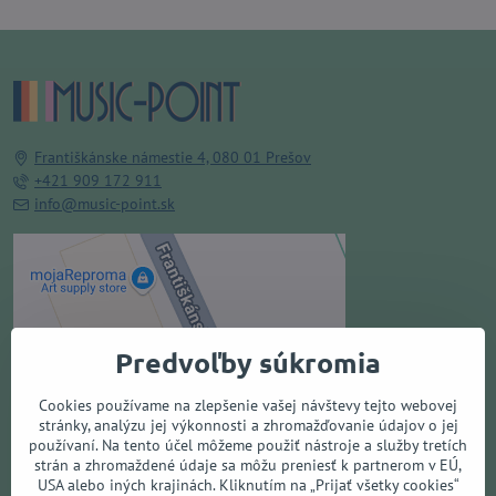
Františkánske námestie 4, 080 01 Prešov
+421 909 172 911
info@music-point.sk
Externý obsah je blokovaný
Voľbami súkromia
Predvoľby súkromia
Prajete si načítať externý obsah?
Cookies používame na zlepšenie vašej návštevy tejto webovej
Povoliť tentokrát
stránky, analýzu jej výkonnosti a zhromažďovanie údajov o jej
používaní. Na tento účel môžeme použiť nástroje a služby tretích
strán a zhromaždené údaje sa môžu preniesť k partnerom v EÚ,
Povoliť a zapamätať - súhlas s
USA alebo iných krajinách. Kliknutím na „Prijať všetky cookies“
druhom cookie: Funkčné