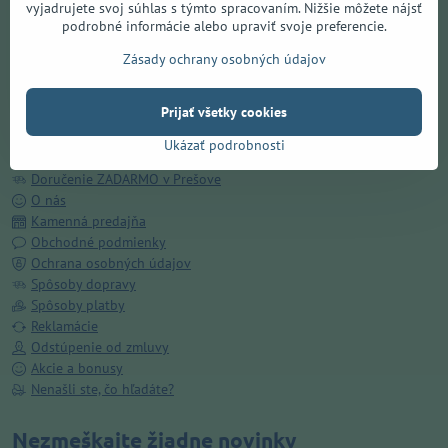
vyjadrujete svoj súhlas s týmto spracovaním. Nižšie môžete nájsť
podrobné informácie alebo upraviť svoje preferencie.
Otvoriť obsah v novom okne
Zásady ochrany osobných údajov
Prijať všetky cookies
Všetko o nákupe
Ukázať podrobnosti
Doručenie ZADARMO v Prešove
O nás
Kamenná predajňa
Obchodné podmienky
Ochrana osobných údajov
Spôsoby dopravy
Spôsoby platby
Reklamácie
Odstúpenie od zmluvy
Akcie a bonusy
Nenašli ste, čo hľadáte?
Nezmeškajte žiadne novinky