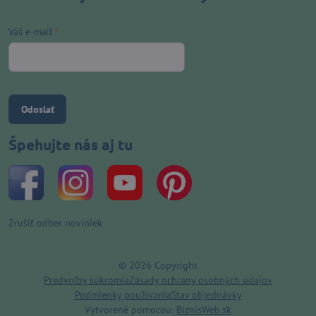
Váš e-mail
*
Odoslať
Špehujte nás aj tu
Zrušiť odber noviniek
©
2026
Copyright
Predvoľby súkromia
Zásady ochrany osobných údajov
Podmienky používania
Stav objednávky
Vytvorené pomocou:
BiznisWeb.sk