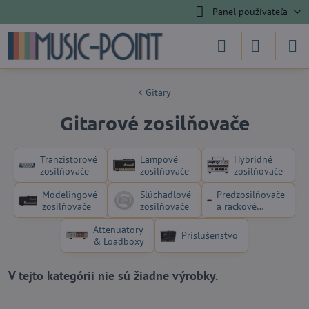
Panel používateľa
Gitary
Gitarové zosilňovače
Tranzistorové
Lampové
Hybridné
zosilňovače
zosilňovače
zosilňovače
Modelingové
Slúchadlové
Predzosilňovače
zosilňovače
zosilňovače
a rackové
zosilňovače
Attenuatory
Príslušenstvo
& Loadboxy