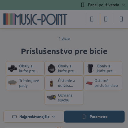
Panel používateľa
Bicie
Príslušenstvo pre bicie
Obaly a
Obaly a
Obaly a
kufre pre
kufre pre
kufre pre
bicie
činely
perkusie
Tréningové
Čistenie a
Ostatné
pady
údržba
príslušenstvo
bicích
Ochrana
sluchu
Najpredávanejšie
Parametre