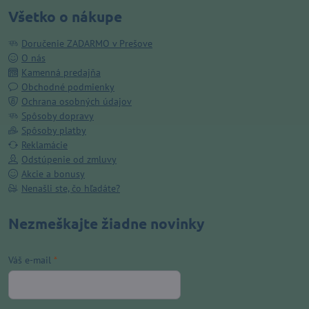
Všetko o nákupe
Doručenie ZADARMO v Prešove
O nás
Kamenná predajňa
Obchodné podmienky
Ochrana osobných údajov
Spôsoby dopravy
Spôsoby platby
Reklamácie
Odstúpenie od zmluvy
Akcie a bonusy
Nenašli ste, čo hľadáte?
Nezmeškajte žiadne novinky
Váš e-mail
*