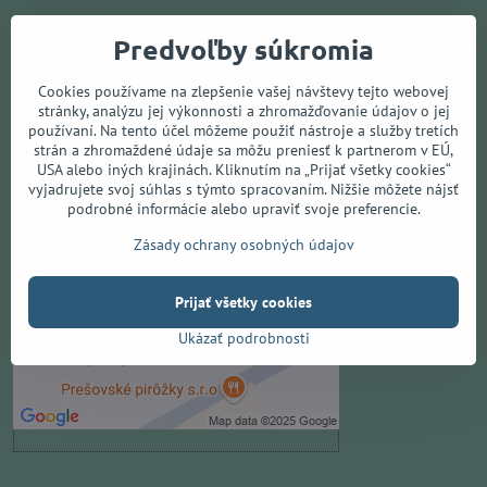
Františkánske námestie 4, 080 01 Prešov
Predvoľby súkromia
+421 909 172 911
info@music-point.sk
Cookies používame na zlepšenie vašej návštevy tejto webovej
stránky, analýzu jej výkonnosti a zhromažďovanie údajov o jej
používaní. Na tento účel môžeme použiť nástroje a služby tretích
strán a zhromaždené údaje sa môžu preniesť k partnerom v EÚ,
Externý obsah je blokovaný
USA alebo iných krajinách. Kliknutím na „Prijať všetky cookies“
vyjadrujete svoj súhlas s týmto spracovaním. Nižšie môžete nájsť
Voľbami súkromia
podrobné informácie alebo upraviť svoje preferencie.
Prajete si načítať externý obsah?
Zásady ochrany osobných údajov
Povoliť tentokrát
Prijať všetky cookies
Povoliť a zapamätať - súhlas s
Ukázať podrobnosti
druhom cookie: Funkčné
Otvoriť obsah v novom okne