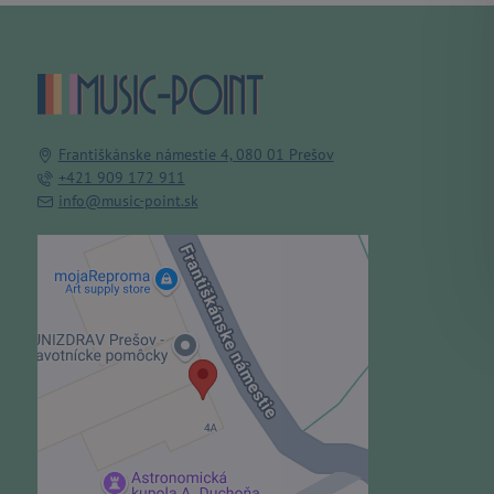
Františkánske námestie 4, 080 01 Prešov
+421 909 172 911
info@music-point.sk
Externý obsah je blokovaný
Voľbami súkromia
Prajete si načítať externý obsah?
Povoliť tentokrát
Povoliť a zapamätať - súhlas s
druhom cookie: Funkčné