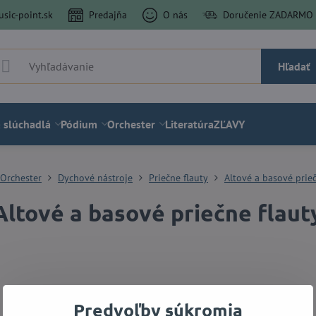
sic-point.sk
Predajňa
O nás
Doručenie ZADARMO a
Hľadať
 slúchadlá
Pódium
Orchester
Literatúra
ZĽAVY
Orchester
Dychové nástroje
Priečne flauty
Altové a basové prieč
Altové a basové priečne flaut
Predvoľby súkromia