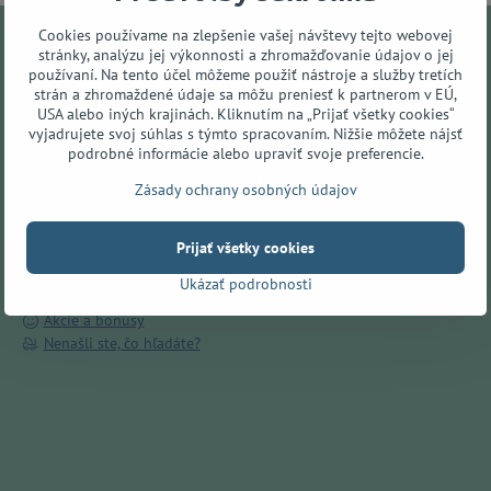
Cookies používame na zlepšenie vašej návštevy tejto webovej
stránky, analýzu jej výkonnosti a zhromažďovanie údajov o jej
Všetko o nákupe
používaní. Na tento účel môžeme použiť nástroje a služby tretích
strán a zhromaždené údaje sa môžu preniesť k partnerom v EÚ,
Doručenie ZADARMO v Prešove
USA alebo iných krajinách. Kliknutím na „Prijať všetky cookies“
vyjadrujete svoj súhlas s týmto spracovaním. Nižšie môžete nájsť
O nás
podrobné informácie alebo upraviť svoje preferencie.
Kamenná predajňa
Obchodné podmienky
Zásady ochrany osobných údajov
Ochrana osobných údajov
Spôsoby dopravy
Prijať všetky cookies
Spôsoby platby
Reklamácie
Ukázať podrobnosti
Odstúpenie od zmluvy
Akcie a bonusy
Nenašli ste, čo hľadáte?