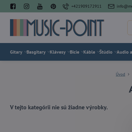
+421909172911
info@mu
Gitary
Basgitary
Klávesy
Bicie
Káble
Štúdio
Audio a
Úvod