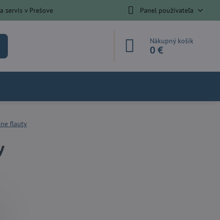
 servis v Prešove
Panel používateľa
Nákupný košík
0 €
ne flauty
y