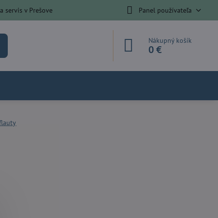
 servis v Prešove
Panel používateľa
Nákupný košík
0 €
flauty