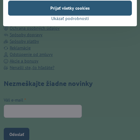
Doručenie ZADARMO v Prešove
Prijať všetky cookies
O nás
Kamenná predajňa
Ukázať podrobnosti
Obchodné podmienky
Ochrana osobných údajov
Spôsoby dopravy
Spôsoby platby
Reklamácie
Odstúpenie od zmluvy
Akcie a bonusy
Nenašli ste, čo hľadáte?
Nezmeškajte žiadne novinky
Váš e-mail
*
Odoslať