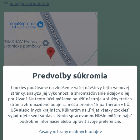
info@music-point.sk
Externý obsah je blokovaný
Voľbami súkromia
Prajete si načítať externý obsah?
Povoliť tentokrát
Predvoľby súkromia
Povoliť a zapamätať - súhlas s
druhom cookie: Funkčné
Cookies používame na zlepšenie vašej návštevy tejto webovej
stránky, analýzu jej výkonnosti a zhromažďovanie údajov o jej
používaní. Na tento účel môžeme použiť nástroje a služby tretích
Otvoriť obsah v novom okne
strán a zhromaždené údaje sa môžu preniesť k partnerom v EÚ,
USA alebo iných krajinách. Kliknutím na „Prijať všetky cookies“
vyjadrujete svoj súhlas s týmto spracovaním. Nižšie môžete nájsť
podrobné informácie alebo upraviť svoje preferencie.
Všetko o nákupe
Zásady ochrany osobných údajov