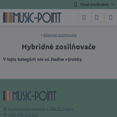
Panel používateľa
Gitarové zosilňovače
Hybridné zosilňovače
Františkánske námestie 4, 080 01 Prešov
+421 909 172 911