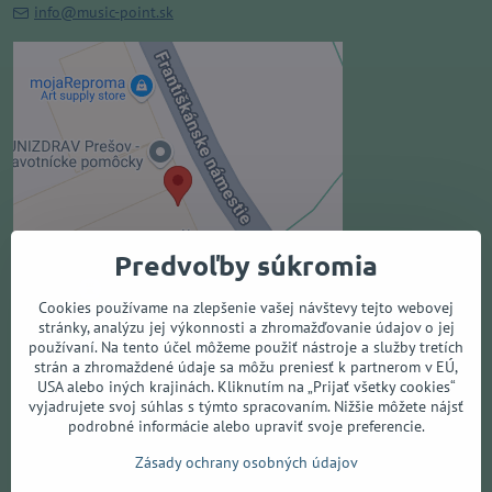
info@music-point.sk
Externý obsah je blokovaný
Voľbami súkromia
Prajete si načítať externý obsah?
Povoliť tentokrát
Predvoľby súkromia
Povoliť a zapamätať - súhlas s
druhom cookie: Funkčné
Cookies používame na zlepšenie vašej návštevy tejto webovej
stránky, analýzu jej výkonnosti a zhromažďovanie údajov o jej
používaní. Na tento účel môžeme použiť nástroje a služby tretích
Otvoriť obsah v novom okne
strán a zhromaždené údaje sa môžu preniesť k partnerom v EÚ,
USA alebo iných krajinách. Kliknutím na „Prijať všetky cookies“
vyjadrujete svoj súhlas s týmto spracovaním. Nižšie môžete nájsť
podrobné informácie alebo upraviť svoje preferencie.
Všetko o nákupe
Zásady ochrany osobných údajov