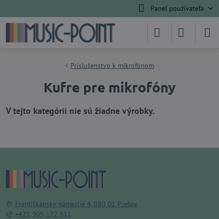
Panel používateľa
Príslušenstvo k mikrofónom
Kufre pre mikrofóny
Františkánske námestie 4, 080 01 Prešov
+421 909 172 911