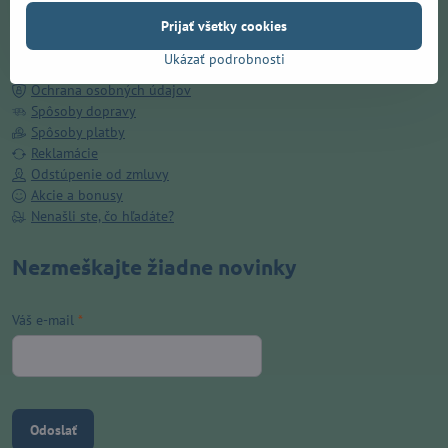
Doručenie ZADARMO v Prešove
Prijať všetky cookies
O nás
Kamenná predajňa
Ukázať podrobnosti
Obchodné podmienky
Ochrana osobných údajov
Spôsoby dopravy
Spôsoby platby
Reklamácie
Odstúpenie od zmluvy
Akcie a bonusy
Nenašli ste, čo hľadáte?
Nezmeškajte žiadne novinky
Váš e-mail
*
Odoslať