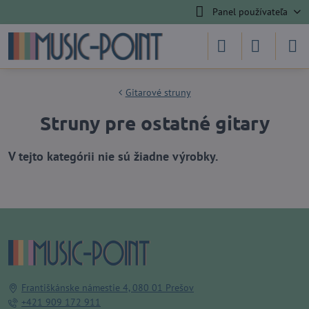
Panel používateľa
Gitarové struny
Struny pre ostatné gitary
Františkánske námestie 4, 080 01 Prešov
+421 909 172 911