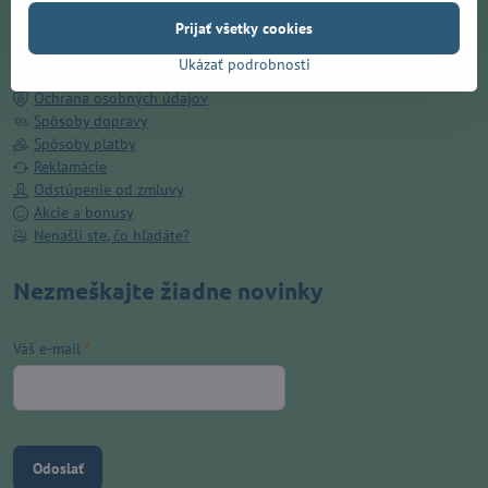
Doručenie ZADARMO v Prešove
Prijať všetky cookies
O nás
Kamenná predajňa
Ukázať podrobnosti
Obchodné podmienky
Ochrana osobných údajov
Spôsoby dopravy
Spôsoby platby
Reklamácie
Odstúpenie od zmluvy
Akcie a bonusy
Nenašli ste, čo hľadáte?
Nezmeškajte žiadne novinky
Váš e-mail
*
Odoslať