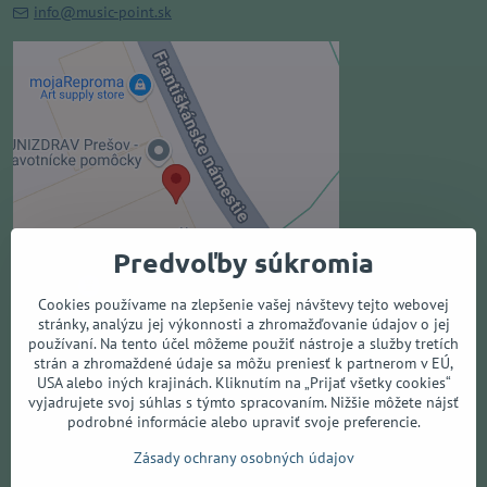
info@music-point.sk
Externý obsah je blokovaný
Voľbami súkromia
Prajete si načítať externý obsah?
Povoliť tentokrát
Predvoľby súkromia
Povoliť a zapamätať - súhlas s
druhom cookie: Funkčné
Cookies používame na zlepšenie vašej návštevy tejto webovej
stránky, analýzu jej výkonnosti a zhromažďovanie údajov o jej
používaní. Na tento účel môžeme použiť nástroje a služby tretích
Otvoriť obsah v novom okne
strán a zhromaždené údaje sa môžu preniesť k partnerom v EÚ,
USA alebo iných krajinách. Kliknutím na „Prijať všetky cookies“
vyjadrujete svoj súhlas s týmto spracovaním. Nižšie môžete nájsť
podrobné informácie alebo upraviť svoje preferencie.
Všetko o nákupe
Zásady ochrany osobných údajov