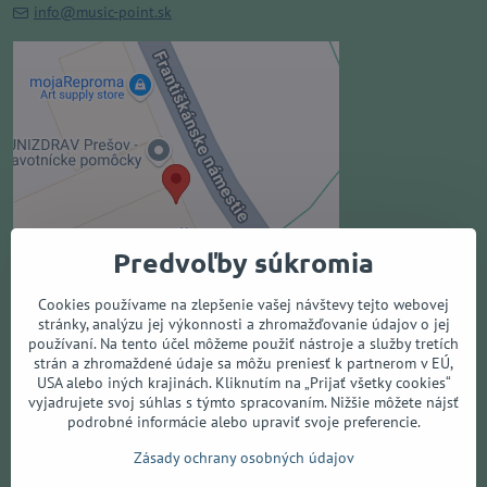
info@music-point.sk
Externý obsah je blokovaný
Voľbami súkromia
Prajete si načítať externý obsah?
Povoliť tentokrát
Predvoľby súkromia
Povoliť a zapamätať - súhlas s
druhom cookie: Funkčné
Cookies používame na zlepšenie vašej návštevy tejto webovej
stránky, analýzu jej výkonnosti a zhromažďovanie údajov o jej
používaní. Na tento účel môžeme použiť nástroje a služby tretích
Otvoriť obsah v novom okne
strán a zhromaždené údaje sa môžu preniesť k partnerom v EÚ,
USA alebo iných krajinách. Kliknutím na „Prijať všetky cookies“
vyjadrujete svoj súhlas s týmto spracovaním. Nižšie môžete nájsť
podrobné informácie alebo upraviť svoje preferencie.
Všetko o nákupe
Zásady ochrany osobných údajov