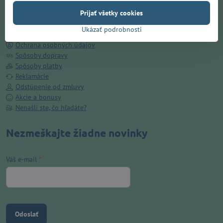
Doručenie ZADARMO v Prešove
Prijať všetky cookies
O nás
Kamenná predajňa
Ukázať podrobnosti
Obchodné podmienky
Ochrana osobných údajov
Spôsoby dopravy
Spôsoby platby
Reklamácie
Odstúpenie od zmluvy
Akcie a bonusy
Nenašli ste, čo hľadáte?
Nezmeškajte žiadne novinky
Váš e-mail
*
Odoslať