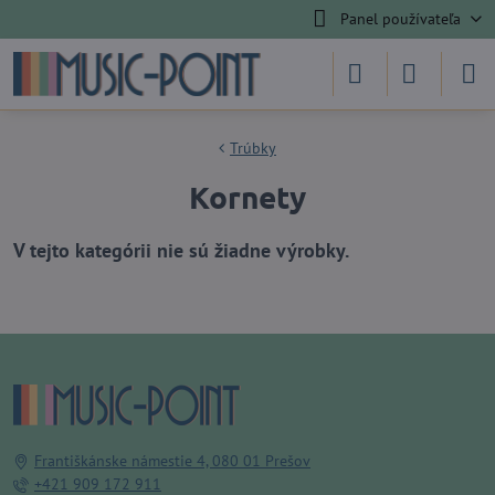
Panel používateľa
Trúbky
Kornety
Františkánske námestie 4, 080 01 Prešov
+421 909 172 911