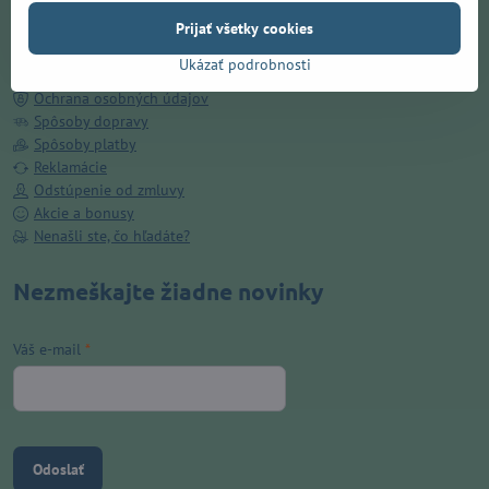
Doručenie ZADARMO v Prešove
Prijať všetky cookies
O nás
Kamenná predajňa
Ukázať podrobnosti
Obchodné podmienky
Ochrana osobných údajov
Spôsoby dopravy
Spôsoby platby
Reklamácie
Odstúpenie od zmluvy
Akcie a bonusy
Nenašli ste, čo hľadáte?
Nezmeškajte žiadne novinky
Váš e-mail
*
Odoslať