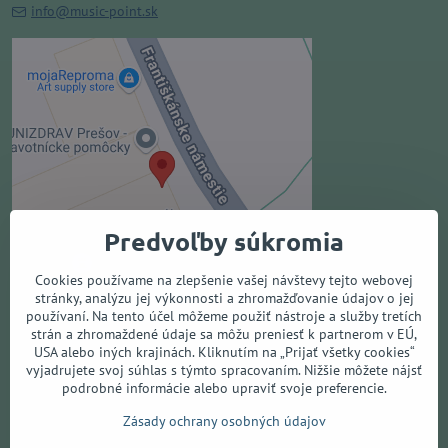
info@music-point.sk
Externý obsah je blokovaný
Voľbami súkromia
Prajete si načítať externý obsah?
Povoliť tentokrát
Predvoľby súkromia
Povoliť a zapamätať - súhlas s
druhom cookie: Funkčné
Cookies používame na zlepšenie vašej návštevy tejto webovej
stránky, analýzu jej výkonnosti a zhromažďovanie údajov o jej
používaní. Na tento účel môžeme použiť nástroje a služby tretích
Otvoriť obsah v novom okne
strán a zhromaždené údaje sa môžu preniesť k partnerom v EÚ,
USA alebo iných krajinách. Kliknutím na „Prijať všetky cookies“
vyjadrujete svoj súhlas s týmto spracovaním. Nižšie môžete nájsť
podrobné informácie alebo upraviť svoje preferencie.
Všetko o nákupe
Zásady ochrany osobných údajov