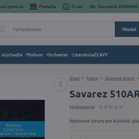
sic-point.sk
Predajňa
O nás
Doručenie ZADARMO a
Hľadať
 slúchadlá
Pódium
Orchester
Literatúra
ZĽAVY
Úvod
Gitary
Gitarové struny
Savarez 510AR
Hodnotenie
Nylonové struny pre klasickú git