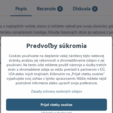
Popis
Recenzie
Diskusia
0
0
z najlepších volieb, ktorú si môžete vybrať pre svoju klasickú gi
teriálu označenom Cantiga. Vinutie basových strún je valcove z po
jlepší možný pôžitok z hry. Teraz asi krútite hlavou, že aké marketin
Predvoľby súkromia
utie: mix - výšky stredné/basy vysoké. Struny majú voľný koniec, al
. Vyrobené vo Francúzsku.
Cookies používame na zlepšenie vašej návštevy tejto webovej
stránky, analýzu jej výkonnosti a zhromažďovanie údajov o jej
vé struny
Struny pre klasickú gitaru
používaní. Na tento účel môžeme použiť nástroje a služby tretích
strán a zhromaždené údaje sa môžu preniesť k partnerom v EÚ,
USA alebo iných krajinách. Kliknutím na „Prijať všetky cookies“
vyjadrujete svoj súhlas s týmto spracovaním. Nižšie môžete nájsť
Facebook
Twitter
Bluesky
Pinterest
Reddit
LinkedIn
WhatsApp
E-
podrobné informácie alebo upraviť svoje preferencie.
mail
Zásady ochrany osobných údajov
Prijať všetky cookies