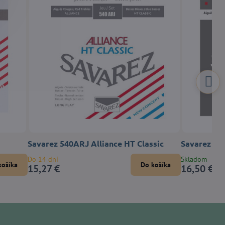
Savarez 540ARJ Alliance HT Classic
Savarez 50
Do 14 dní
Skladom
košíka
Do košíka
15,27 €
16,50 €