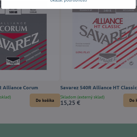
Ukázať podrobnosti
 Alliance Corum
Savarez 540R Alliance HT Classic
sklad)
Skladom (externý sklad)
Do košíka
Do 
15,25 €