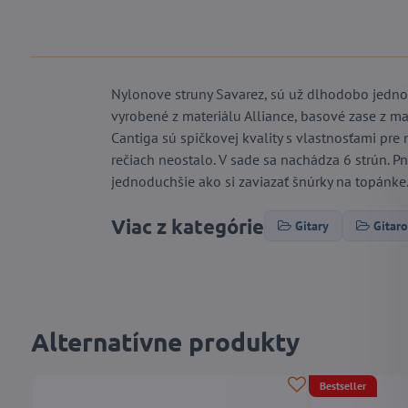
Nylonove struny Savarez, sú už dlhodobo jednou 
vyrobené z materiálu Alliance, basové zase z ma
Cantiga sú spičkovej kvality s vlastnosťami pre na
rečiach neostalo. V sade sa nachádza 6 strún. Pn
jednoduchšie ako si zaviazať šnúrky na topánke
Viac z kategórie
Gitary
Gitaro
Alternatívne produkty
Bestseller