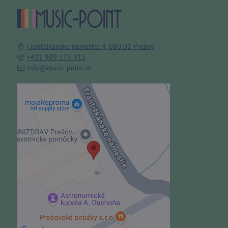
Františkánske námestie 4, 080 01 Prešov
+421 909 172 911
info@music-point.sk
Externý obsah je blokovaný
Voľbami súkromia
Prajete si načítať externý obsah?
Povoliť tentokrát
Povoliť a zapamätať - súhlas s
druhom cookie: Funkčné
Otvoriť obsah v novom okne