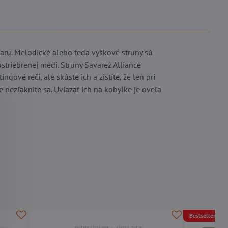
taru. Melodické alebo teda výškové struny sú
striebrenej medi. Struny Savarez Alliance
gové reči, ale skúste ich a zistíte, že len pri
e nezľaknite sa. Uviazať ich na kobylke je oveľa
Bestseller