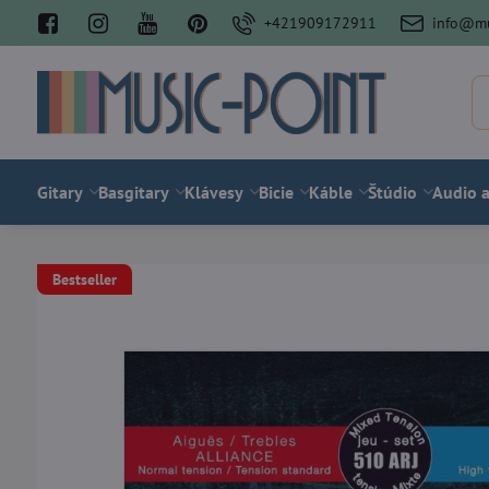
+421909172911
info@mu
Gitary
Basgitary
Klávesy
Bicie
Káble
Štúdio
Audio a
Bestseller