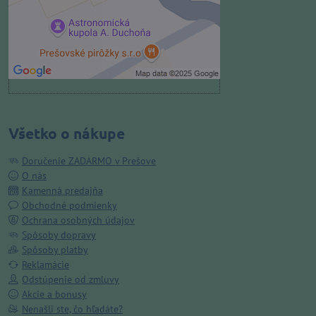
Povoliť a zapamätať - súhlas s
druhom cookie: Funkčné
Otvoriť obsah v novom okne
Všetko o nákupe
Doručenie ZADARMO v Prešove
O nás
Kamenná predajňa
Obchodné podmienky
Ochrana osobných údajov
Spôsoby dopravy
Spôsoby platby
Reklamácie
Odstúpenie od zmluvy
Akcie a bonusy
Nenašli ste, čo hľadáte?