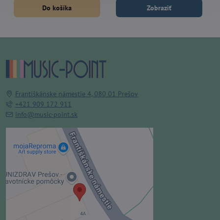
Do košíka
Zobraziť
Františkánske námestie 4, 080 01 Prešov
+421 909 172 911
info@music-point.sk
Externý obsah je blokovaný
Voľbami súkromia
Prajete si načítať externý obsah?
Povoliť tentokrát