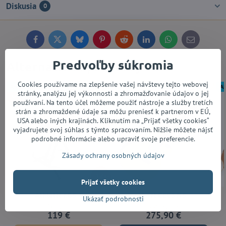
Diskusia
0
Facebook
Twitter
Bluesky
Pinterest
Reddit
LinkedIn
WhatsApp
E-
mail
Predvoľby súkromia
Alternatívne produkty
Cookies používame na zlepšenie vašej návštevy tejto webovej
AKCIA
AK
stránky, analýzu jej výkonnosti a zhromažďovanie údajov o jej
Bestseller
používaní. Na tento účel môžeme použiť nástroje a služby tretích
strán a zhromaždené údaje sa môžu preniesť k partnerom v EÚ,
USA alebo iných krajinách. Kliknutím na „Prijať všetky cookies“
vyjadrujete svoj súhlas s týmto spracovaním. Nižšie môžete nájsť
podrobné informácie alebo upraviť svoje preferencie.
Zásady ochrany osobných údajov
14%
Prijať všetky cookies
Athletic nGS-1
Cort CEC3 NS
Ukázať podrobnosti
Skladom
Vypredané
119 €
275,90 €