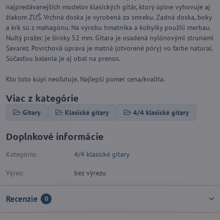
najpredávanejších modelov klasických gitár, ktorý úplne vyhovuje aj
žiakom ZUŠ. Vrchná doska je vyrobená zo smreku. Zadná doska, boky
a krk sú z mahagónu. Na výrobu hmatnika a kobylky použili merbau.
Nultý pražec je široky 52 mm. Gitara je osadená nylónovými strunami
Savarez. Povrchová úprava je matná (otvorené póry) vo farbe natural.
Súčasťou balenia je aj obal na prenos.
Kto toto kúpi neoľutuje. Najlepší pomer cena/kvalita.
Viac z kategórie
Gitary
Klasické gitary
4/4 klasické gitary
Doplnkové informácie
Kategória:
4/4 klasické gitary
Výrez:
bez výrezu
Recenzie
0