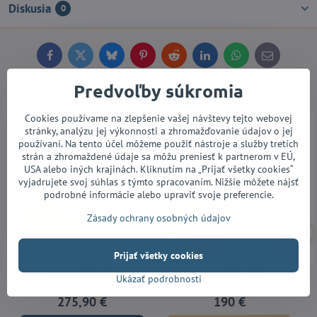
Diskusia
0
Facebook
Twitter
Bluesky
Pinterest
Reddit
LinkedIn
WhatsApp
E-
mail
Predvoľby súkromia
Alternatívne produkty
Cookies používame na zlepšenie vašej návštevy tejto webovej
AKCIA
stránky, analýzu jej výkonnosti a zhromažďovanie údajov o jej
používaní. Na tento účel môžeme použiť nástroje a služby tretích
strán a zhromaždené údaje sa môžu preniesť k partnerom v EÚ,
USA alebo iných krajinách. Kliknutím na „Prijať všetky cookies“
vyjadrujete svoj súhlas s týmto spracovaním. Nižšie môžete nájsť
podrobné informácie alebo upraviť svoje preferencie.
Zásady ochrany osobných údajov
5%
Prijať všetky cookies
Cort CEC3 NS
Cort CEC1 OP
Ukázať podrobnosti
Vypredané
Skladom
275,90 €
190 €