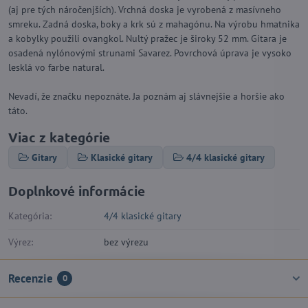
(aj pre tých náročenjších). Vrchná doska je vyrobená z masívneho
smreku. Zadná doska, boky a krk sú z mahagónu. Na výrobu hmatnika
a kobylky použili ovangkol. Nultý pražec je široky 52 mm. Gitara je
osadená nylónovými strunami Savarez. Povrchová úprava je vysoko
lesklá vo farbe natural.
Nevadí, že značku nepoznáte. Ja poznám aj slávnejšie a horšie ako
táto.
Viac z kategórie
Gitary
Klasické gitary
4/4 klasické gitary
Doplnkové informácie
Kategória:
4/4 klasické gitary
Výrez:
bez výrezu
Recenzie
0