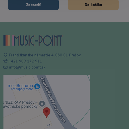
Zobraziť
Do košíka
Františkánske námestie 4, 080 01 Prešov
+421 909 172 911
info@music-point.sk
Externý obsah je blokovaný
Voľbami súkromia
Prajete si načítať externý obsah?
Povoliť tentokrát