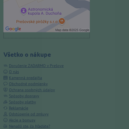
Povoliť a zapamätať - súhlas s
druhom cookie: Funkčné
Otvoriť obsah v novom okne
Všetko o nákupe
Doručenie ZADARMO v Prešove
O nás
Kamenná predajňa
Obchodné podmienky
Ochrana osobných údajov
Spôsoby dopravy
Spôsoby platby
Reklamácie
Odstúpenie od zmluvy
Akcie a bonusy
Nenašli ste, čo hľadáte?