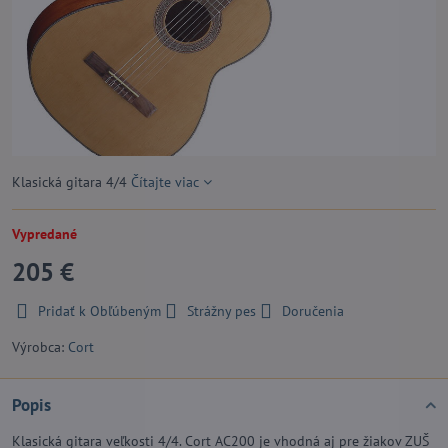
Klasická gitara 4/4
Čítajte viac
Vypredané
205 €
Pridať k Obľúbeným
Strážny pes
Doručenia
Výrobca:
Cort
Popis
Klasická gitara veľkosti 4/4. Cort AC200 je vhodná aj pre žiakov ZUŠ