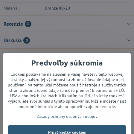
Materiál:
Bronze 80/20
Recenzie
0
Diskusia
0
Predvoľby súkromia
Facebook
Twitter
Bluesky
Pinterest
Reddit
LinkedIn
WhatsApp
E-
mail
Alternatívne produkty
Cookies používame na zlepšenie vašej návštevy tejto webovej
stránky, analýzu jej výkonnosti a zhromažďovanie údajov o jej
používaní. Na tento účel môžeme použiť nástroje a služby tretích
strán a zhromaždené údaje sa môžu preniesť k partnerom v EÚ,
USA alebo iných krajinách. Kliknutím na „Prijať všetky cookies“
vyjadrujete svoj súhlas s týmto spracovaním. Nižšie môžete nájsť
podrobné informácie alebo upraviť svoje preferencie.
Zásady ochrany osobných údajov
Prijať všetky cookies