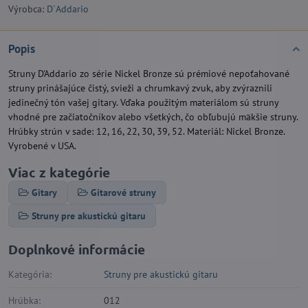
Výrobca:
D´Addario
Popis
Struny D'Addario zo série Nickel Bronze sú prémiové nepoťahované
struny prinášajúce čistý, svieži a chrumkavý zvuk, aby zvýraznili
jedinečný tón vašej gitary. Vďaka použitým materiálom sú struny
vhodné pre začiatočníkov alebo všetkých, čo obľubujú mäkšie struny.
Hrúbky strún v sade: 12, 16, 22, 30, 39, 52. Materiál: Nickel Bronze.
Vyrobené v USA.
Viac z kategórie
Gitary
Gitarové struny
Struny pre akustickú gitaru
Doplnkové informácie
Kategória:
Struny pre akustickú gitaru
Hrúbka:
012