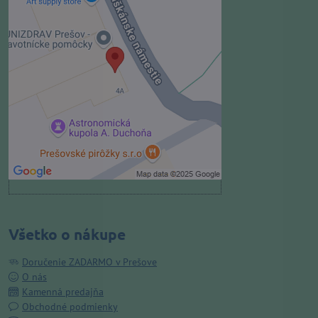
Externý obsah je blokovaný
Voľbami súkromia
Prajete si načítať externý obsah?
Povoliť tentokrát
Povoliť a zapamätať - súhlas s
druhom cookie: Funkčné
Otvoriť obsah v novom okne
Všetko o nákupe
Doručenie ZADARMO v Prešove
O nás
Kamenná predajňa
Obchodné podmienky