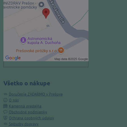
Voľbami súkromia
Prajete si načítať externý obsah?
Povoliť tentokrát
Povoliť a zapamätať - súhlas s
druhom cookie: Funkčné
Otvoriť obsah v novom okne
Všetko o nákupe
Doručenie ZADARMO v Prešove
O nás
Kamenná predajňa
Obchodné podmienky
Ochrana osobných údajov
Spôsoby dopravy