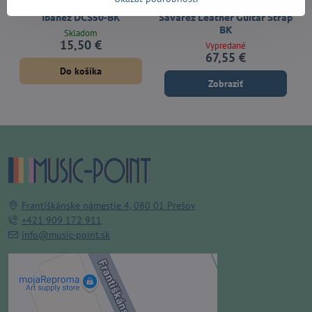
Ibanez DCS50-BK
Savarez Leather Guitar Strap
BK
Skladom
15,50 €
Vypredané
67,55 €
Do košíka
Zobraziť
Františkánske námestie 4, 080 01 Prešov
+421 909 172 911
info@music-point.sk
Externý obsah je blokovaný