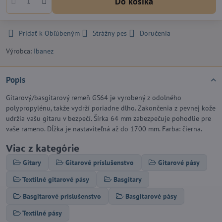
Do košíka
Pridať k Obľúbeným
Strážny pes
Doručenia
Výrobca:
Ibanez
Popis
Gitarový/basgitarový remeň GS64 je vyrobený z odolného
polypropylénu, takže vydrží poriadne dlho. Zakončenia z pevnej kože
udržia vašu gitaru v bezpečí. Šírka 64 mm zabezpečuje pohodlie pre
vaše rameno. Dĺžka je nastaviteľná až do 1700 mm. Farba: čierna.
Viac z kategórie
Gitary
Gitarové príslušenstvo
Gitarové pásy
Textilné gitarové pásy
Basgitary
Basgitarové príslušenstvo
Basgitarové pásy
Textilné pásy