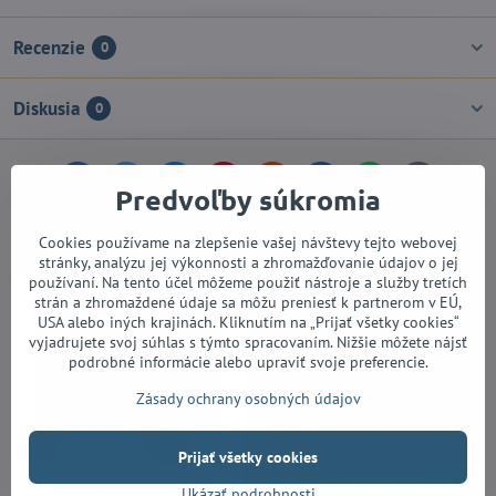
Recenzie
0
Diskusia
0
Facebook
Twitter
Bluesky
Pinterest
Reddit
LinkedIn
WhatsApp
E-
Predvoľby súkromia
mail
Alternatívne produkty
Cookies používame na zlepšenie vašej návštevy tejto webovej
stránky, analýzu jej výkonnosti a zhromažďovanie údajov o jej
používaní. Na tento účel môžeme použiť nástroje a služby tretích
strán a zhromaždené údaje sa môžu preniesť k partnerom v EÚ,
USA alebo iných krajinách. Kliknutím na „Prijať všetky cookies“
vyjadrujete svoj súhlas s týmto spracovaním. Nižšie môžete nájsť
podrobné informácie alebo upraviť svoje preferencie.
Zásady ochrany osobných údajov
Prijať všetky cookies
Ukázať podrobnosti