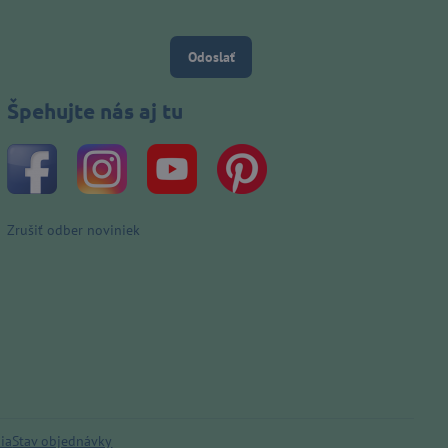
Odoslať
Špehujte nás aj tu
Zrušiť odber noviniek
ia
Stav objednávky