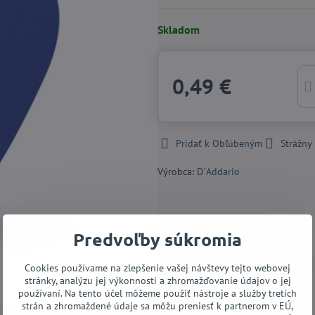
Skladom
0,49 €
Pridať k Obľúbeným
Strážny
Výrobca:
D´Addario
Predvoľby súkromia
Cookies používame na zlepšenie vašej návštevy tejto webovej
stránky, analýzu jej výkonnosti a zhromažďovanie údajov o jej
používaní. Na tento účel môžeme použiť nástroje a služby tretích
strán a zhromaždené údaje sa môžu preniesť k partnerom v EÚ,