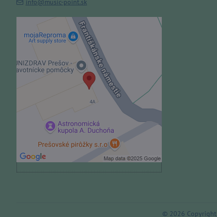
info@music-point.sk
Externý obsah je blokovaný
Voľbami súkromia
Prajete si načítať externý obsah?
Povoliť tentokrát
Povoliť a zapamätať - súhlas s
druhom cookie: Funkčné
Otvoriť obsah v novom okne
©
2026
Copyright