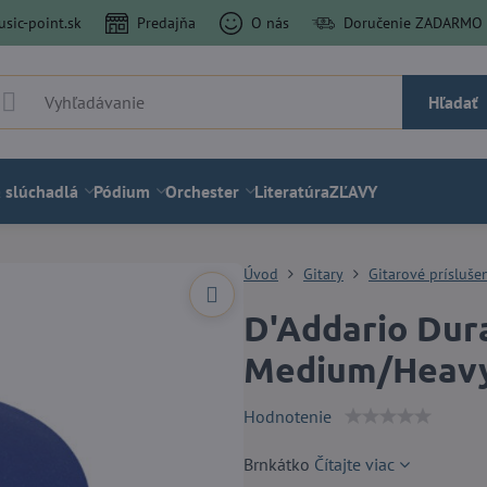
sic-point.sk
Predajňa
O nás
Doručenie ZADARMO a
Hľadať
 slúchadlá
Pódium
Orchester
Literatúra
ZĽAVY
Úvod
Gitary
Gitarové prísluše
D'Addario Dura
Medium/Heavy
Hodnotenie
Brnkátko
Čítajte viac