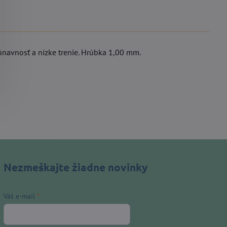
eúnavnosť a nízke trenie. Hrúbka 1,00 mm.
Nezmeškajte žiadne novinky
Váš e-mail
*