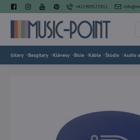
+421909172911
info@mu
Gitary
Basgitary
Klávesy
Bicie
Káble
Štúdio
Audio a