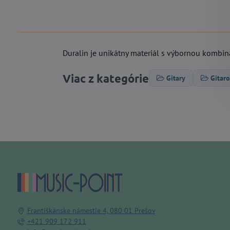
Duralin je unikátny materiál s výbornou kombiná
Viac z kategórie
Gitary
Gitaro
Františkánske námestie 4, 080 01 Prešov
+421 909 172 911