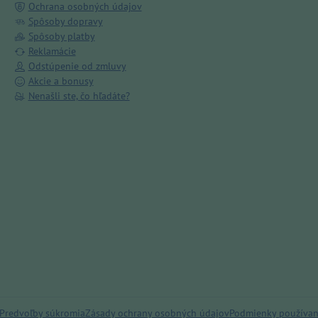
Ochrana osobných údajov
Spôsoby dopravy
Spôsoby platby
Reklamácie
Odstúpenie od zmluvy
Akcie a bonusy
Nenašli ste, čo hľadáte?
Predvoľby súkromia
Zásady ochrany osobných údajov
Podmienky používan