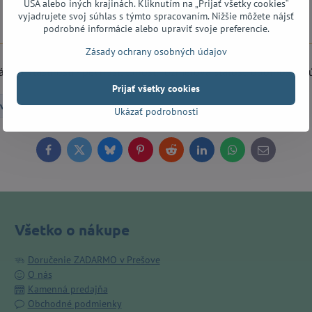
USA alebo iných krajinách. Kliknutím na „Prijať všetky cookies“
vyjadrujete svoj súhlas s týmto spracovaním. Nižšie môžete nájsť
Popis
Recenzie
Diskusia
0
0
podrobné informácie alebo upraviť svoje preferencie.
Zásady ochrany osobných údajov
ciou vlastností - pevnosť, tuhosť, rozmerová stálosť, odolnosť n
Prijať všetky cookies
vé príslušenstvo
Trsátka
Heavy
Ukázať podrobnosti
Facebook
Twitter
Bluesky
Pinterest
Reddit
LinkedIn
WhatsApp
E-
mail
Všetko o nákupe
Doručenie ZADARMO v Prešove
O nás
Kamenná predajňa
Obchodné podmienky