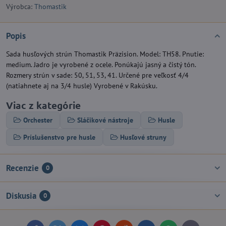
Výrobca:
Thomastik
Popis
Sada husľových strún Thomastik Präzision. Model: TH58. Pnutie:
medium. Jadro je vyrobené z ocele. Ponúkajú jasný a čistý tón.
Rozmery strún v sade: 50, 51, 53, 41. Určené pre veľkosť 4/4
(natiahnete aj na 3/4 husle) Vyrobené v Rakúsku.
Viac z kategórie
Orchester
Sláčikové nástroje
Husle
Príslušenstvo pre husle
Husľové struny
Recenzie
0
Diskusia
0