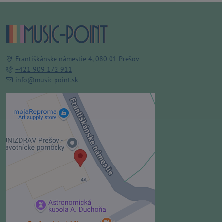
Františkánske námestie 4, 080 01 Prešov
+421 909 172 911
info@music-point.sk
Externý obsah je blokovaný
Voľbami súkromia
Prajete si načítať externý obsah?
Povoliť tentokrát
Povoliť a zapamätať - súhlas s
druhom cookie: Funkčné