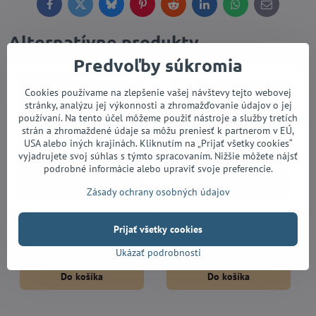
Facebook
Twitter
Bluesky
Pinterest
Reddit
LinkedIn
WhatsApp
E-
mail
Alternatívne produkty
Predvoľby súkromia
Cookies používame na zlepšenie vašej návštevy tejto webovej
stránky, analýzu jej výkonnosti a zhromažďovanie údajov o jej
používaní. Na tento účel môžeme použiť nástroje a služby tretích
strán a zhromaždené údaje sa môžu preniesť k partnerom v EÚ,
USA alebo iných krajinách. Kliknutím na „Prijať všetky cookies“
vyjadrujete svoj súhlas s týmto spracovaním. Nižšie môžete nájsť
podrobné informácie alebo upraviť svoje preferencie.
Zásady ochrany osobných údajov
Thomastik Alphayue AL100
Thomastik Superflexible TH15
Prijať všetky cookies
Do 14 dní
Do 7 dní
25,52 €
40,95 €
Ukázať podrobnosti
Do košíka
Do košíka