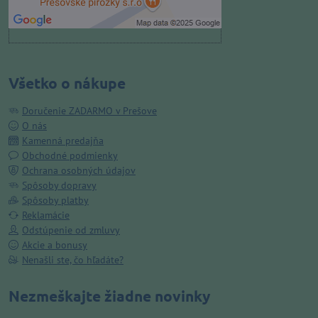
Otvoriť obsah v novom okne
Všetko o nákupe
Doručenie ZADARMO v Prešove
O nás
Kamenná predajňa
Obchodné podmienky
Ochrana osobných údajov
Spôsoby dopravy
Spôsoby platby
Reklamácie
Odstúpenie od zmluvy
Akcie a bonusy
Nenašli ste, čo hľadáte?
Nezmeškajte žiadne novinky