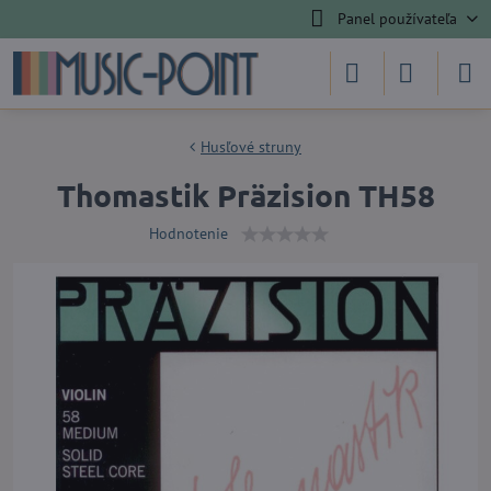
Panel používateľa
Husľové struny
Thomastik Präzision TH58
Hodnotenie