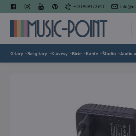
+421909172911
info@mu
Gitary
Basgitary
Klávesy
Bicie
Káble
Štúdio
Audio a