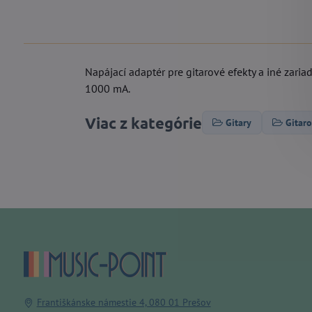
Napájací adaptér pre gitarové efekty a iné zari
1000 mA.
Viac z kategórie
Gitary
Gitaro
Františkánske námestie 4, 080 01 Prešov