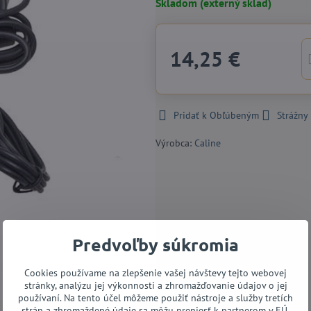
Skladom (externý sklad)
14,25 €
Pridať k Obľúbeným
Strážny
Výrobca:
Caline
Predvoľby súkromia
Cookies používame na zlepšenie vašej návštevy tejto webovej
stránky, analýzu jej výkonnosti a zhromažďovanie údajov o jej
používaní. Na tento účel môžeme použiť nástroje a služby tretích
strán a zhromaždené údaje sa môžu preniesť k partnerom v EÚ,