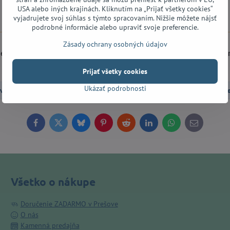
USA alebo iných krajinách. Kliknutím na „Prijať všetky cookies“
Popis
Recenzie
Diskusia
vyjadrujete svoj súhlas s týmto spracovaním. Nižšie môžete nájsť
0
0
podrobné informácie alebo upraviť svoje preferencie.
Zásady ochrany osobných údajov
adenia. 9V so záporným stredom. Balenie obsahuje napájací zdroj a 
Prijať všetky cookies
Ukázať podrobnosti
vé efekty
Príslušenstvo
Zdroje
Basgitary
Ef
Facebook
Twitter
Bluesky
Pinterest
Reddit
LinkedIn
WhatsApp
E-
mail
Všetko o nákupe
Doručenie ZADARMO v Prešove
O nás
Kamenná predajňa