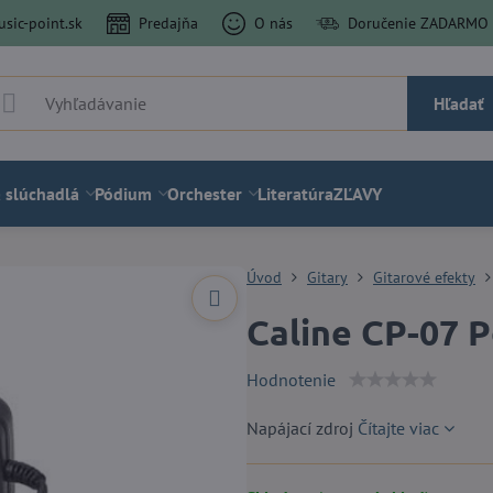
sic-point.sk
Predajňa
O nás
Doručenie ZADARMO a
Hľadať
 slúchadlá
Pódium
Orchester
Literatúra
ZĽAVY
Úvod
Gitary
Gitarové efekty
Caline CP-07 
Hodnotenie
Napájací zdroj
Čítajte viac