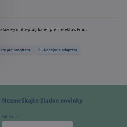
reťazový multi-plug kábel pre 5 efektov. Prúd:
ekty pre basgitaru
Napájacie adaptéry
Nezmeškajte žiadne novinky
Váš e-mail
*