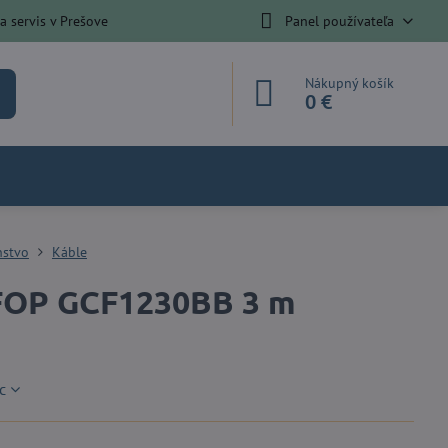
 servis v Prešove
Panel používateľa
Nákupný košík
0 €
nstvo
Káble
FOP GCF1230BB 3 m
c