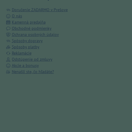
Doručenie ZADARMO v Prešove
O nás
Kamenná predajňa
Obchodné podmienky
Ochrana osobných údajov
Spôsoby dopravy
Spôsoby platby
Reklamácie
Odstúpenie od zmluvy
Akcie a bonusy
Nenašli ste, čo hľadáte?