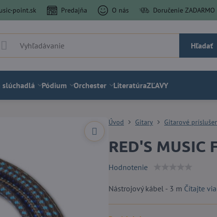
sic-point.sk
Predajňa
O nás
Doručenie ZADARMO a
Hľadať
 slúchadlá
Pódium
Orchester
Literatúra
ZĽAVY
Úvod
Gitary
Gitarové prísluše
RED'S MUSIC 
Hodnotenie
Nástrojový kábel - 3 m
Čítajte via