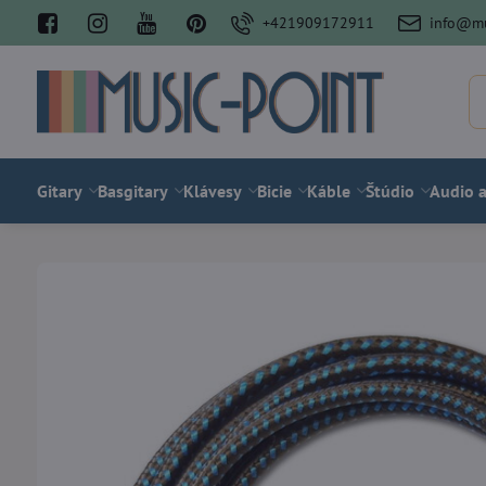
+421909172911
info@mu
Gitary
Basgitary
Klávesy
Bicie
Káble
Štúdio
Audio a