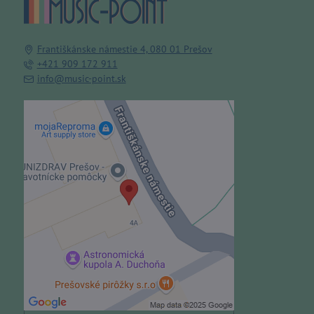
Františkánske námestie 4, 080 01 Prešov
+421 909 172 911
info@music-point.sk
Externý obsah je blokovaný
Voľbami súkromia
Prajete si načítať externý obsah?
Povoliť tentokrát
Povoliť a zapamätať - súhlas s
druhom cookie: Funkčné
Otvoriť obsah v novom okne