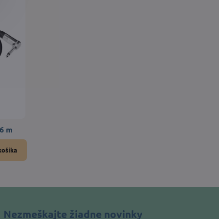
6 m
košíka
Nezmeškajte žiadne novinky