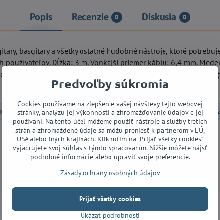
Popis
Recenzie
Diskusia
0
0
itary, basgitary a všetky ostatné hudobné nástroje, ktoré potrebuj
h používateľov. Dĺžka: 3 m. Vonkajší priemer káblu: 6,4 mm. Meden
k konektormi - rovným J57 a lomeným J58. Farba: modro-čierna (te
Predvoľby súkromia
Cookies používame na zlepšenie vašej návštevy tejto webovej
ble
Basgitary
Basgitarové príslušenstvo
Káble
stránky, analýzu jej výkonnosti a zhromažďovanie údajov o jej
používaní. Na tento účel môžeme použiť nástroje a služby tretích
strán a zhromaždené údaje sa môžu preniesť k partnerom v EÚ,
USA alebo iných krajinách. Kliknutím na „Prijať všetky cookies“
Facebook
Twitter
Bluesky
Pinterest
Reddit
LinkedIn
WhatsApp
E-
vyjadrujete svoj súhlas s týmto spracovaním. Nižšie môžete nájsť
mail
podrobné informácie alebo upraviť svoje preferencie.
Zásady ochrany osobných údajov
Prijať všetky cookies
Ukázať podrobnosti