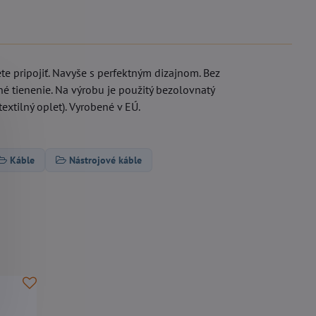
ete pripojiť. Navyše s perfektným dizajnom. Bez
é tienenie. Na výrobu je použitý bezolovnatý
xtilný oplet). Vyrobené v EÚ.
Káble
Nástrojové káble