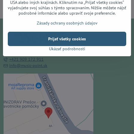
USA alebo iných krajinách. Kliknutím na „Prijať všetky cookies“
Facebook
Twitter
Bluesky
Pinterest
Reddit
LinkedIn
WhatsApp
E-
vyjadrujete svoj súhlas s týmto spracovaním. Nižšie môžete nájsť
mail
podrobné informácie alebo upraviť svoje preferencie.
Zásady ochrany osobných údajov
Prijať všetky cookies
Ukázať podrobnosti
Františkánske námestie 4, 080 01 Prešov
+421 909 172 911
info@music-point.sk
Externý obsah je blokovaný
Voľbami súkromia
Prajete si načítať externý obsah?
Povoliť tentokrát