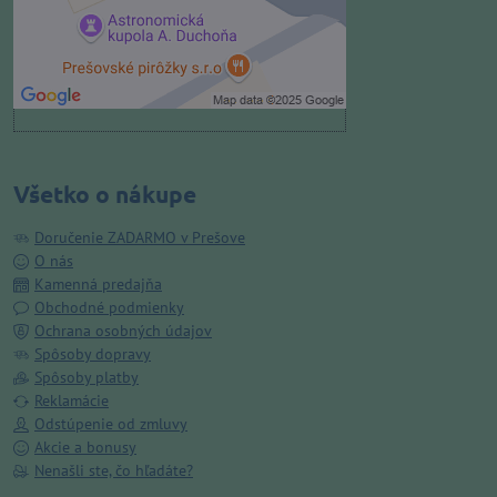
Povoliť a zapamätať - súhlas s
druhom cookie: Funkčné
Otvoriť obsah v novom okne
Všetko o nákupe
Doručenie ZADARMO v Prešove
O nás
Kamenná predajňa
Obchodné podmienky
Ochrana osobných údajov
Spôsoby dopravy
Spôsoby platby
Reklamácie
Odstúpenie od zmluvy
Akcie a bonusy
Nenašli ste, čo hľadáte?