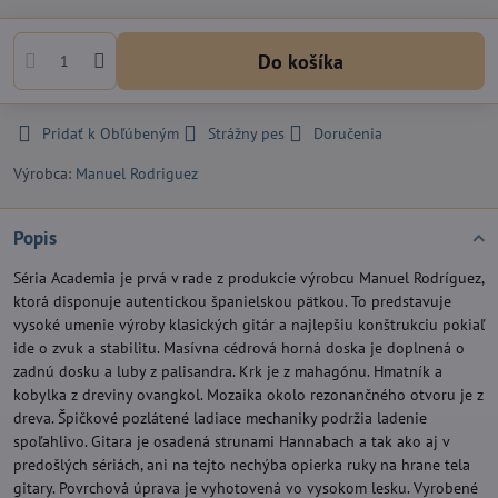
Do košíka
Pridať k Obľúbeným
Strážny pes
Doručenia
Výrobca:
Manuel Rodriguez
Popis
Séria Academia je prvá v rade z produkcie výrobcu Manuel Rodríguez,
ktorá disponuje autentickou španielskou pätkou. To predstavuje
vysoké umenie výroby klasických gitár a najlepšiu konštrukciu pokiaľ
ide o zvuk a stabilitu. Masívna cédrová horná doska je doplnená o
zadnú dosku a luby z palisandra. Krk je z mahagónu. Hmatník a
kobylka z dreviny ovangkol. Mozaika okolo rezonančného otvoru je z
dreva. Špičkové pozlátené ladiace mechaniky podržia ladenie
spoľahlivo. Gitara je osadená strunami Hannabach a tak ako aj v
predošlých sériách, ani na tejto nechýba opierka ruky na hrane tela
gitary. Povrchová úprava je vyhotovená vo vysokom lesku. Vyrobené