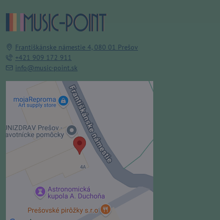
Františkánske námestie 4, 080 01 Prešov
+421 909 172 911
info@music-point.sk
Externý obsah je blokovaný
Voľbami súkromia
Prajete si načítať externý obsah?
Povoliť tentokrát
Povoliť a zapamätať - súhlas s
druhom cookie: Funkčné
Otvoriť obsah v novom okne