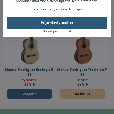
podrobné informácie alebo upraviť svoje preferencie.
Alternatívne produkty
Zásady ochrany osobných údajov
Prijať všetky cookies
Ukázať podrobnosti
Manuel Rodríguez Ecología E-
Manuel Rodríguez Tradicíon T-
65
65
Vypredané
Skladom
319 €
379 €
Zobraziť
Do košíka