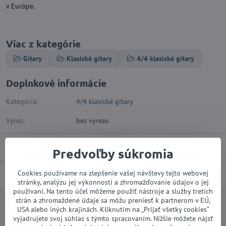
v Európe.
Viac z kategórie
Gitary
Klasické gitary
4/4 klasické gitary
Doplnkové informácie
Kategória:
4/4 klasické gitary
Výrez:
bez výrezu
Recenzie
0
Predvoľby súkromia
Cookies používame na zlepšenie vašej návštevy tejto webovej
Diskusia
0
stránky, analýzu jej výkonnosti a zhromažďovanie údajov o jej
používaní. Na tento účel môžeme použiť nástroje a služby tretích
strán a zhromaždené údaje sa môžu preniesť k partnerom v EÚ,
USA alebo iných krajinách. Kliknutím na „Prijať všetky cookies“
Facebook
Twitter
Bluesky
Pinterest
Reddit
LinkedIn
WhatsApp
E-
mail
vyjadrujete svoj súhlas s týmto spracovaním. Nižšie môžete nájsť