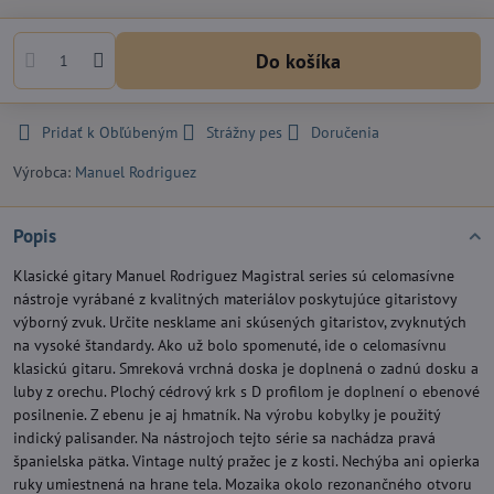
Do košíka
Pridať k Obľúbeným
Strážny pes
Doručenia
Výrobca:
Manuel Rodriguez
Popis
Klasické gitary Manuel Rodriguez Magistral series sú celomasívne
nástroje vyrábané z kvalitných materiálov poskytujúce gitaristovy
výborný zvuk. Určite nesklame ani skúsených gitaristov, zvyknutých
na vysoké štandardy. Ako už bolo spomenuté, ide o celomasívnu
klasickú gitaru. Smreková vrchná doska je doplnená o zadnú dosku a
luby z orechu. Plochý cédrový krk s D profilom je doplnení o ebenové
posilnenie. Z ebenu je aj hmatník. Na výrobu kobylky je použitý
indický palisander. Na nástrojoch tejto série sa nachádza pravá
španielska pätka. Vintage nultý pražec je z kosti. Nechýba ani opierka
ruky umiestnená na hrane tela. Mozaika okolo rezonančného otvoru