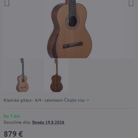
Klasická gitara - 4/4 - celomasív
Čítajte viac
Do 7 dní
Doručíme dňa:
Streda
19.8.2026
879 €