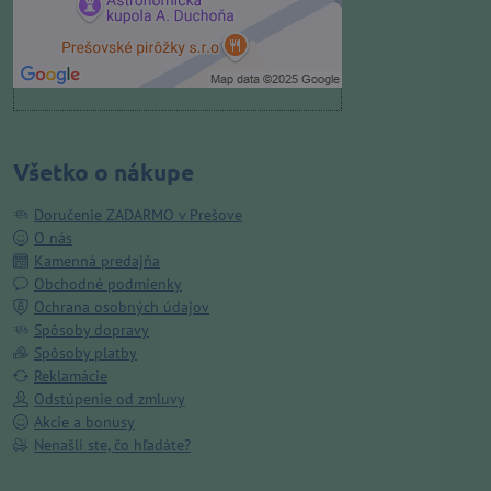
druhom cookie: Funkčné
Otvoriť obsah v novom okne
Všetko o nákupe
Doručenie ZADARMO v Prešove
O nás
Kamenná predajňa
Obchodné podmienky
Ochrana osobných údajov
Spôsoby dopravy
Spôsoby platby
Reklamácie
Odstúpenie od zmluvy
Akcie a bonusy
Nenašli ste, čo hľadáte?