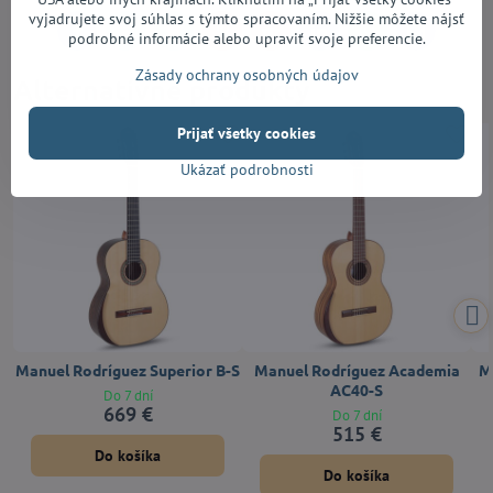
vyjadrujete svoj súhlas s týmto spracovaním. Nižšie môžete nájsť
Facebook
Twitter
Bluesky
Pinterest
Reddit
LinkedIn
WhatsApp
E-
podrobné informácie alebo upraviť svoje preferencie.
mail
Zásady ochrany osobných údajov
Alternatívne produkty
Prijať všetky cookies
Ukázať podrobnosti
Manuel Rodríguez Superior B-S
Manuel Rodríguez Academia
M
AC40-S
Do 7 dní
669 €
Do 7 dní
515 €
Do košíka
Do košíka