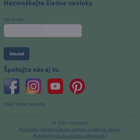
Nezmeškajte žiadne novinky
Váš e-mail
*
Odoslať
Špehujte nás aj tu
Zrušiť odber noviniek
©
2026
Copyright
Predvoľby súkromia
Zásady ochrany osobných údajov
Podmienky používania
Stav objednávky