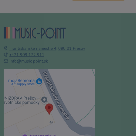
Františkánske námestie 4, 080 01 Prešov
+421 909 172 911
info@music-point.sk
Externý obsah je blokovaný
Voľbami súkromia
Prajete si načítať externý obsah?
Povoliť tentokrát
Povoliť a zapamätať - súhlas s