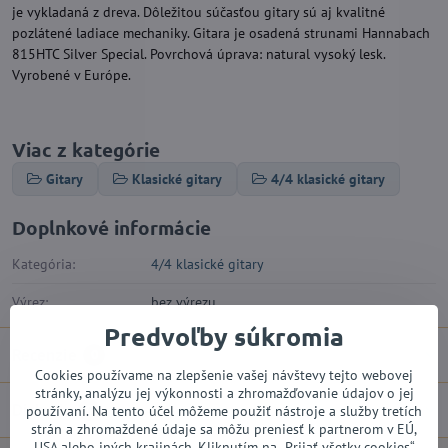
je vykladaná z dreva. Dôležitou súčasťou gitary sú aj kvalitné
pozlátené ladiace mechaniky. Gitara je osadená strunami Hannabach
815HTC Silver Special. Povrchová úprava: natural vysoký lesk.
Vyrobené v Európe.
Viac z kategórie
Gitary
Klasické gitary
4/4 klasické gitary
Doplnkové informácie
Kategória:
4/4 klasické gitary
Výrez:
bez výrezu
Predvoľby súkromia
Recenzie
0
Cookies používame na zlepšenie vašej návštevy tejto webovej
stránky, analýzu jej výkonnosti a zhromažďovanie údajov o jej
Diskusia
0
používaní. Na tento účel môžeme použiť nástroje a služby tretích
strán a zhromaždené údaje sa môžu preniesť k partnerom v EÚ,
USA alebo iných krajinách. Kliknutím na „Prijať všetky cookies“