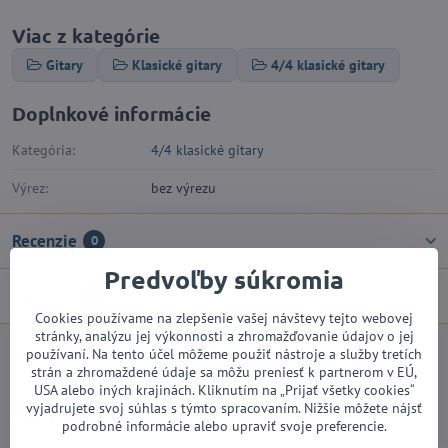
Viac z kategórie
Gitary
Klasické gitary
4/4 klasické gitary
Doplnkové informácie
Kategória:
4/4 klasické gitary
Výrez:
bez výrezu
Recenzie
0
Predvoľby súkromia
Diskusia
0
Cookies používame na zlepšenie vašej návštevy tejto webovej
stránky, analýzu jej výkonnosti a zhromažďovanie údajov o jej
používaní. Na tento účel môžeme použiť nástroje a služby tretích
Facebook
Twitter
Bluesky
Pinterest
Reddit
LinkedIn
WhatsApp
E-
strán a zhromaždené údaje sa môžu preniesť k partnerom v EÚ,
mail
USA alebo iných krajinách. Kliknutím na „Prijať všetky cookies“
vyjadrujete svoj súhlas s týmto spracovaním. Nižšie môžete nájsť
Alternatívne produkty
podrobné informácie alebo upraviť svoje preferencie.