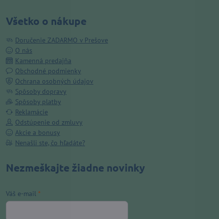
Všetko o nákupe
Doručenie ZADARMO v Prešove
O nás
Kamenná predajňa
Obchodné podmienky
Ochrana osobných údajov
Spôsoby dopravy
Spôsoby platby
Reklamácie
Odstúpenie od zmluvy
Akcie a bonusy
Nenašli ste, čo hľadáte?
Nezmeškajte žiadne novinky
Váš e-mail
*