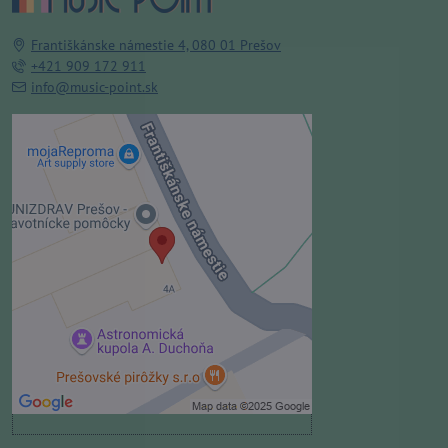
Františkánske námestie 4, 080 01 Prešov
+421 909 172 911
info@music-point.sk
Externý obsah je blokovaný
Voľbami súkromia
Prajete si načítať externý obsah?
Povoliť tentokrát
Povoliť a zapamätať - súhlas s
druhom cookie: Funkčné
Otvoriť obsah v novom okne