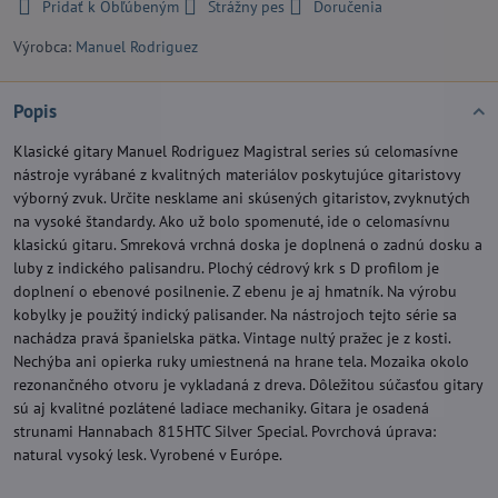
Pridať k Obľúbeným
Strážny pes
Doručenia
Výrobca:
Manuel Rodriguez
Popis
Klasické gitary Manuel Rodriguez Magistral series sú celomasívne
nástroje vyrábané z kvalitných materiálov poskytujúce gitaristovy
výborný zvuk. Určite nesklame ani skúsených gitaristov, zvyknutých
na vysoké štandardy. Ako už bolo spomenuté, ide o celomasívnu
klasickú gitaru. Smreková vrchná doska je doplnená o zadnú dosku a
luby z indického palisandru. Plochý cédrový krk s D profilom je
doplnení o ebenové posilnenie. Z ebenu je aj hmatník. Na výrobu
kobylky je použitý indický palisander. Na nástrojoch tejto série sa
nachádza pravá španielska pätka. Vintage nultý pražec je z kosti.
Nechýba ani opierka ruky umiestnená na hrane tela. Mozaika okolo
rezonančného otvoru je vykladaná z dreva. Dôležitou súčasťou gitary
sú aj kvalitné pozlátené ladiace mechaniky. Gitara je osadená
strunami Hannabach 815HTC Silver Special. Povrchová úprava:
natural vysoký lesk. Vyrobené v Európe.