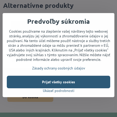
Alternatívne produkty
Predvoľby súkromia
Cookies používame na zlepšenie vašej návštevy tejto webovej
stránky, analýzu jej výkonnosti a zhromažďovanie údajov o jej
používaní. Na tento účel môžeme použiť nástroje a služby tretích
strán a zhromaždené údaje sa môžu preniesť k partnerom v EÚ,
USA alebo iných krajinách. Kliknutím na „Prijať všetky cookies“
vyjadrujete svoj súhlas s týmto spracovaním. Nižšie môžete nájsť
podrobné informácie alebo upraviť svoje preferencie.
Zásady ochrany osobných údajov
Elixir 11027 Nanoweb Custom
Light 11/52
Prijať všetky cookies
Do 14 dní
19,95 €
Ukázať podrobnosti
Do košíka