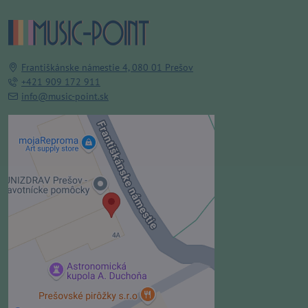
Františkánske námestie 4, 080 01 Prešov
+421 909 172 911
info@music-point.sk
Externý obsah je blokovaný
Voľbami súkromia
Prajete si načítať externý obsah?
Povoliť tentokrát
Povoliť a zapamätať - súhlas s
druhom cookie: Funkčné
Otvoriť obsah v novom okne