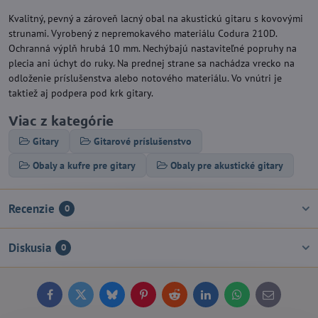
Kvalitný, pevný a zároveň lacný obal na akustickú gitaru s kovovými
strunami. Vyrobený z nepremokavého materiálu Codura 210D.
Ochranná výplň hrubá 10 mm. Nechýbajú nastaviteľné popruhy na
plecia ani úchyt do ruky. Na prednej strane sa nachádza vrecko na
odloženie príslušenstva alebo notového materiálu. Vo vnútri je
taktiež aj podpera pod krk gitary.
Viac z kategórie
Gitary
Gitarové príslušenstvo
Obaly a kufre pre gitary
Obaly pre akustické gitary
Recenzie
0
Diskusia
0
Facebook
Twitter
Bluesky
Pinterest
Reddit
LinkedIn
WhatsApp
E-
mail