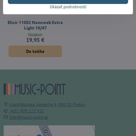
Ukázať podrobnosti
Elixir 11002 Nanoweb Extra
Light 10/47
Skladom
19,95 €
Do košíka
Františkánske námestie 4, 080 01 Prešov
+421 909 172 911
info@music-point.sk