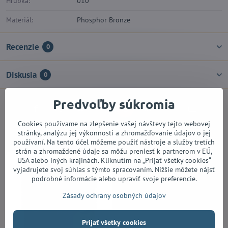
Hrúbka:
010
Materiál:
Phosphor Bronze
Recenzie
0
Diskusia
0
Predvoľby súkromia
Facebook
Twitter
Bluesky
Pinterest
Reddit
LinkedIn
WhatsApp
E-
mail
Cookies používame na zlepšenie vašej návštevy tejto webovej
Alternatívne produkty
stránky, analýzu jej výkonnosti a zhromažďovanie údajov o jej
používaní. Na tento účel môžeme použiť nástroje a služby tretích
strán a zhromaždené údaje sa môžu preniesť k partnerom v EÚ,
USA alebo iných krajinách. Kliknutím na „Prijať všetky cookies“
vyjadrujete svoj súhlas s týmto spracovaním. Nižšie môžete nájsť
podrobné informácie alebo upraviť svoje preferencie.
Zásady ochrany osobných údajov
Prijať všetky cookies