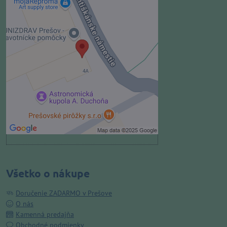
Externý obsah je blokovaný
Voľbami súkromia
Prajete si načítať externý obsah?
Povoliť tentokrát
Povoliť a zapamätať - súhlas s
druhom cookie: Funkčné
Otvoriť obsah v novom okne
Všetko o nákupe
Doručenie ZADARMO v Prešove
O nás
Kamenná predajňa
Obchodné podmienky