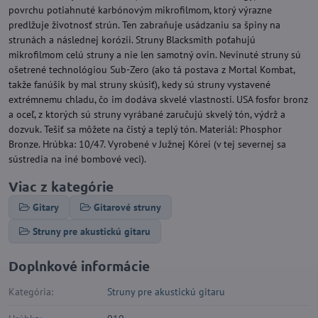
povrchu potiahnuté karbónovým mikrofilmom, ktorý výrazne
predlžuje životnosť strún. Ten zabraňuje usádzaniu sa špiny na
strunách a následnej korózii. Struny Blacksmith poťahujú
mikrofilmom celú struny a nie len samotný ovin. Nevinuté struny sú
ošetrené technológiou Sub-Zero (ako tá postava z Mortal Kombat,
takže fanúšik by mal struny skúsiť), kedy sú struny vystavené
extrémnemu chladu, čo im dodáva skvelé vlastnosti. USA fosfor bronz
a oceľ, z ktorých sú struny vyrábané zaručujú skvelý tón, výdrž a
dozvuk. Tešiť sa môžete na čistý a teplý tón. Materiál: Phosphor
Bronze. Hrúbka: 10/47. Vyrobené v Južnej Kórei (v tej severnej sa
sústredia na iné bombové veci).
Viac z kategórie
Gitary
Gitarové struny
Struny pre akustickú gitaru
Doplnkové informácie
Kategória:
Struny pre akustickú gitaru