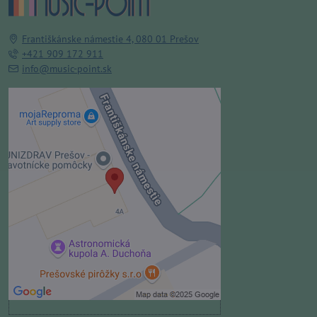
Františkánske námestie 4, 080 01 Prešov
+421 909 172 911
info@music-point.sk
Externý obsah je blokovaný
Voľbami súkromia
Prajete si načítať externý obsah?
Povoliť tentokrát
Povoliť a zapamätať - súhlas s
druhom cookie: Funkčné
Otvoriť obsah v novom okne