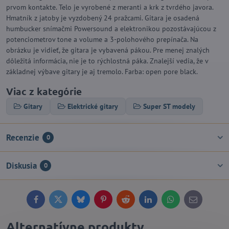
prvom kontakte. Telo je vyrobené z meranti a krk z tvrdého javora.
Hmatník z jatoby je vyzdobený 24 pražcami. Gitara je osadená
humbucker snímačmi Powersound a elektronikou pozostávajúcou z
potenciometrov tone a volume a 3-polohového prepínača. Na
obrázku je vidieť, že gitara je vybavená pákou. Pre menej znalých
dôležitá informácia, nie je to rýchlostná páka. Znalejší vedia, že v
základnej výbave gitary je aj tremolo. Farba: open pore black.
Viac z kategórie
Gitary
Elektrické gitary
Super ST modely
Recenzie
0
Diskusia
0
Facebook
Twitter
Bluesky
Pinterest
Reddit
LinkedIn
WhatsApp
E-
mail
Alternatívne produkty