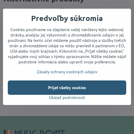
Predvoľby súkromia
Cookies používame na zlepšenie vašej návštevy tejto webovej
stránky, analýzu jej výkonnosti a zhromažďovanie údajov o jej
používaní. Na tento účel môžeme použiť nástroje a služby tretích
strán a zhromaždené údaje sa môžu preniesť k partnerom v EÚ,
USA alebo iných krajinách. Kliknutím na „Prijať všetky cookies“
vyjadrujete svoj súhlas s týmto spracovaním. Nižšie môžete nájsť
podrobné informácie alebo upraviť svoje preferencie.
Zásady ochrany osobných údajov
Ibanez GRX40-MLB
Do 14 dní
219 €
Prijať všetky cookies
Ukázať podrobnosti
Do košíka