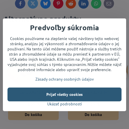
Facebook
Twitter
Bluesky
Pinterest
Reddit
LinkedIn
WhatsApp
E-
mail
Alternatívne produkty
Predvoľby súkromia
Cookies používame na zlepšenie vašej návštevy tejto webovej
stránky, analýzu jej výkonnosti a zhromažďovanie údajov o jej
používaní. Na tento účel môžeme použiť nástroje a služby tretích
strán a zhromaždené údaje sa môžu preniesť k partnerom v EÚ,
USA alebo iných krajinách. Kliknutím na „Prijať všetky cookies“
vyjadrujete svoj súhlas s týmto spracovaním. Nižšie môžete nájsť
podrobné informácie alebo upraviť svoje preferencie.
Zásady ochrany osobných údajov
Cort AF510 OP
Ibanez AE245-NT
Prijať všetky cookies
Skladom
Do 14 dní
139 €
489 €
Ukázať podrobnosti
Do košíka
Do košíka