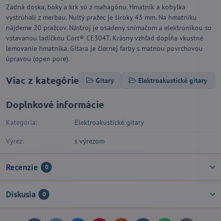
Zadná doska, boky a krk sú z mahagónu. Hmatník a kobylka
vystrúhali z merbau. Nultý pražec je široky 43 mm. Na hmatníku
nájdeme 20 pražcov. Nástroj je osadený snímačom a elektronikou so
vstavanou ladičkou Cort® CE304T. Krásny vzhľad dopĺňa vkustné
lemovanie hmatníka. Gitara je čiernej farby s matnou povrchovou
úpravou (open pore).
Viac z kategórie
Gitary
Elektroakustické gitary
Doplnkové informácie
Kategória:
Elektroakustické gitary
Výrez:
s výrezom
Recenzie
0
Diskusia
0