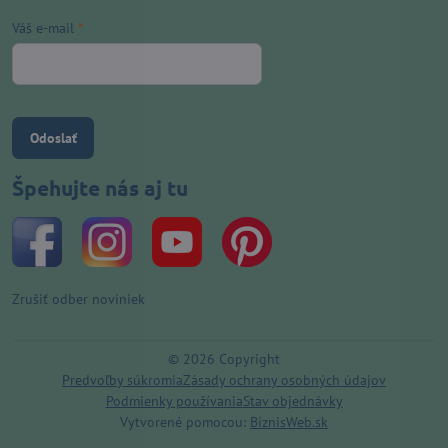
Váš e-mail
*
Odoslať
Špehujte nás aj tu
Zrušiť odber noviniek
©
2026
Copyright
Predvoľby súkromia
Zásady ochrany osobných údajov
Podmienky používania
Stav objednávky
Vytvorené pomocou:
BiznisWeb.sk