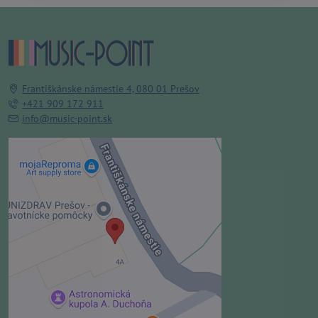
Františkánske námestie 4, 080 01 Prešov
+421 909 172 911
info@music-point.sk
Externý obsah je blokovaný
Voľbami súkromia
Prajete si načítať externý obsah?
Povoliť tentokrát
Povoliť a zapamätať - súhlas s
druhom cookie: Funkčné