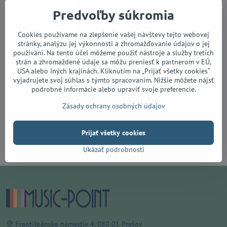
Predvoľby súkromia
Cookies používame na zlepšenie vašej návštevy tejto webovej
stránky, analýzu jej výkonnosti a zhromažďovanie údajov o jej
používaní. Na tento účel môžeme použiť nástroje a služby tretích
strán a zhromaždené údaje sa môžu preniesť k partnerom v EÚ,
USA alebo iných krajinách. Kliknutím na „Prijať všetky cookies“
vyjadrujete svoj súhlas s týmto spracovaním. Nižšie môžete nájsť
podrobné informácie alebo upraviť svoje preferencie.
Cort KX300 Etched EBG
Zásady ochrany osobných údajov
Vypredané
529,90 €
Prijať všetky cookies
Zobraziť
Ukázať podrobnosti
Františkánske námestie 4, 080 01 Prešov