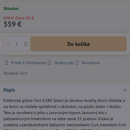
Skladom
579 €
Zľava
20 €
559 €
Do košíka
Pridať k Obľúbeným
Strážny pes
Doručenia
Výrobca:
Cort
Popis
Elektrická gitara Cort G280 Select je zárukou kvality, ktorú hľadáte a
na ktorú sa môžete spoľahnúť v skúšobni, na pódiu alebo v štúdiu.
Telo je vyrobené z jelše s javorovým topom. Javorový krk s
palisandrovým hmatníkom na sebe nesie 22 pražcov. Gitara je
osadená uzamýkateľnými ladiacimi mechanikami Cort, tremolom Cort