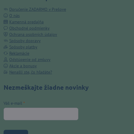
Doručenie ZADARMO v Prešove
O nás
Kamenná predajňa
Obchodné podmienky
Ochrana osobných údajov
Spôsoby dopravy
Spôsoby platby
Reklamácie
Odstúpenie od zmluvy
Akcie a bonusy
Nenašli ste, čo hľadáte?
Nezmeškajte žiadne novinky
Váš e-mail
*