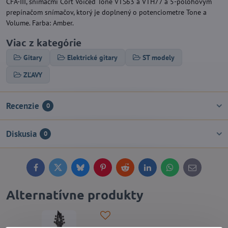
CFA-III, snímačmi Cort Voiced Tone VTS63 a VTH77 a 5-polohovým
prepínačom snímačov, ktorý je doplnený o potenciometre Tone a
Volume. Farba: Amber.
Viac z kategórie
Gitary
Elektrické gitary
ST modely
ZĽAVY
Recenzie
0
Diskusia
0
Facebook
Twitter
Bluesky
Pinterest
Reddit
LinkedIn
WhatsApp
E-
mail
Alternatívne produkty