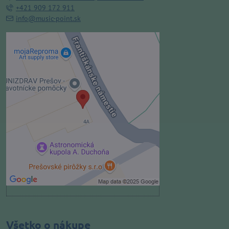
+421 909 172 911
info@music-point.sk
Externý obsah je blokovaný
Voľbami súkromia
Prajete si načítať externý obsah?
Povoliť tentokrát
Povoliť a zapamätať - súhlas s
druhom cookie: Funkčné
Otvoriť obsah v novom okne
Všetko o nákupe