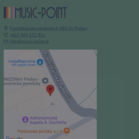
Františkánske námestie 4, 080 01 Prešov
+421 909 172 911
info@music-point.sk
Externý obsah je blokovaný
Voľbami súkromia
Prajete si načítať externý obsah?
Povoliť tentokrát
Povoliť a zapamätať - súhlas s
druhom cookie: Funkčné
Otvoriť obsah v novom okne