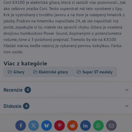
Cort KX100 je elektrická gitara, ktorá si zaslúži viac pozornosti...tak
ako celkovo značka Cort. Tento superstrat má telo vyrobené z lipy.
Krk je vystrúhaný z tvrdého javoru a na ňom je nalepený hmatník z
jatoby. Pražcov na hmatníku napočítate 24, ak ste napočítali iný
počet, zopakujte si to, niekde ste spravili chybu. Gitara je osadená
dvojicou humbuckrov Power Sound, doplnenými o potenciometre
volume, tone a 3-polohový prepínač. Tremolo by ste na KX100
hľadali márne, keďže nástroj je vybavený pevnou kobylkou. Farba:
iron oxide.
Viac z kategórie
Gitary
Elektrické gitary
Super ST modely
Recenzie
0
Diskusia
0
Facebook
Twitter
Bluesky
Pinterest
Reddit
LinkedIn
WhatsApp
E-
mail