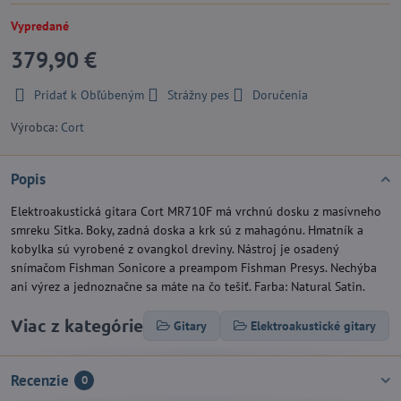
Vypredané
379,90 €
Pridať k Obľúbeným
Strážny pes
Doručenia
Výrobca:
Cort
Popis
Elektroakustická gitara Cort MR710F má vrchnú dosku z masívneho
smreku Sitka. Boky, zadná doska a krk sú z mahagónu. Hmatník a
kobylka sú vyrobené z ovangkol dreviny. Nástroj je osadený
snímačom Fishman Sonicore a preampom Fishman Presys. Nechýba
ani výrez a jednoznačne sa máte na čo tešiť. Farba: Natural Satin.
Viac z kategórie
Gitary
Elektroakustické gitary
Recenzie
0