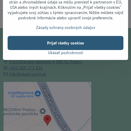
strán a zhromaždené údaje sa môžu preniesť k partnerom v EÚ,
USA alebo iných krajinách. Kliknutím na „Prijať všetky cookies“
Do košíka
vyjadrujete svoj súhlas s týmto spracovaním. Nižšie môžete nájsť
podrobné informácie alebo upraviť svoje preferencie.
Zásady ochrany osobných údajov
Prijať všetky cookies
Ukázať podrobnosti
Františkánske námestie 4, 080 01 Prešov
+421 909 172 911
info@music-point.sk
Externý obsah je blokovaný
Voľbami súkromia
Prajete si načítať externý obsah?
Povoliť tentokrát