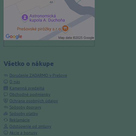
Povoliť a zapamätať - súhlas s
druhom cookie: Funkčné
Otvoriť obsah v novom okne
Všetko o nákupe
Doručenie ZADARMO v Prešove
O nás
Kamenná predajňa
Obchodné podmienky
Ochrana osobných údajov
Spôsoby dopravy
Spôsoby platby
Reklamácie
Odstúpenie od zmluvy
Akcie a bonusy