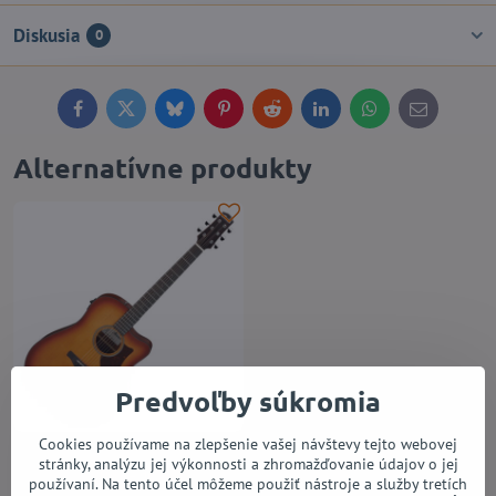
Diskusia
0
Facebook
Twitter
Bluesky
Pinterest
Reddit
LinkedIn
WhatsApp
E-
mail
Alternatívne produkty
Predvoľby súkromia
Cookies používame na zlepšenie vašej návštevy tejto webovej
Ibanez AAD50CE-LBS
stránky, analýzu jej výkonnosti a zhromažďovanie údajov o jej
Do 14 dní
používaní. Na tento účel môžeme použiť nástroje a služby tretích
296,23 €