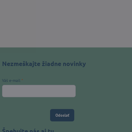
Nezmeškajte žiadne novinky
Váš e-mail
*
Odoslať
Špehujte nás aj tu