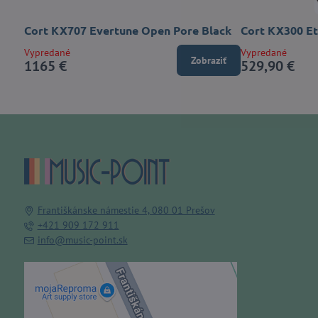
Cort KX707 Evertune Open Pore Black
Cort KX300 E
Vypredané
Vypredané
Zobraziť
1165 €
529,90 €
Františkánske námestie 4, 080 01 Prešov
+421 909 172 911
info@music-point.sk
Externý obsah je blokovaný