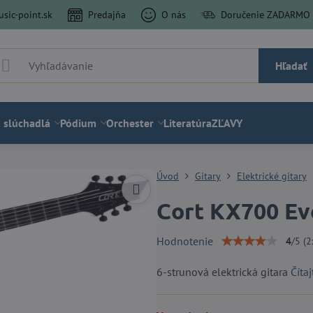
sic-point.sk
Predajňa
O nás
Doručenie ZADARMO a
Hľadať
 slúchadlá
Pódium
Orchester
Literatúra
ZĽAVY
Úvod
Gitary
Elektrické gitary
Cort KX700 Ev
Hodnotenie
4
/
5
(
2
6-strunová elektrická gitara
Čítaj