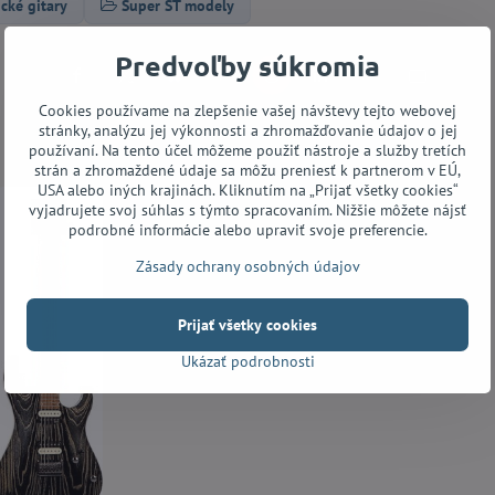
ické gitary
Super ST modely
Predvoľby súkromia
Facebook
Twitter
Bluesky
Pinterest
Reddit
LinkedIn
WhatsApp
E-
mail
Cookies používame na zlepšenie vašej návštevy tejto webovej
stránky, analýzu jej výkonnosti a zhromažďovanie údajov o jej
používaní. Na tento účel môžeme použiť nástroje a služby tretích
strán a zhromaždené údaje sa môžu preniesť k partnerom v EÚ,
USA alebo iných krajinách. Kliknutím na „Prijať všetky cookies“
vyjadrujete svoj súhlas s týmto spracovaním. Nižšie môžete nájsť
podrobné informácie alebo upraviť svoje preferencie.
Zásady ochrany osobných údajov
Prijať všetky cookies
Ukázať podrobnosti