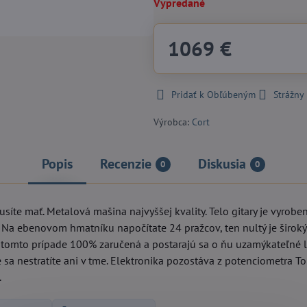
Vypredané
1069 €
Pridať k Obľúbeným
Strážny
Výrobca:
Cort
Popis
Recenzie
Diskusia
0
0
íte mať. Metalová mašina najvyššej kvality. Telo gitary je vyrobe
. Na ebenovom hmatníku napočítate 24 pražcov, ten nultý je širo
 v tomto prípade 100% zaručená a postarajú sa o ňu uzamýkateľné
 sa nestratíte ani v tme. Elektronika pozostáva z potenciometra
.