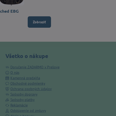
tched EBG
Zobraziť
Všetko o nákupe
Doručenie ZADARMO v Prešove
O nás
Kamenná predajňa
Obchodné podmienky
Ochrana osobných údajov
Spôsoby dopravy
Spôsoby platby
Reklamácie
Odstúpenie od zmluvy