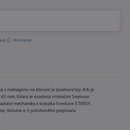
 pes
Doručenia
ná z mahagónu na ktorom je jaseňový top. Krk je
ký 43 mm. Gitara je osadená snímačmi Seymour
 ladiace mechaniky a kobylka Evertune ET001F.
 Tone, Volume a 3-polohového prepínača