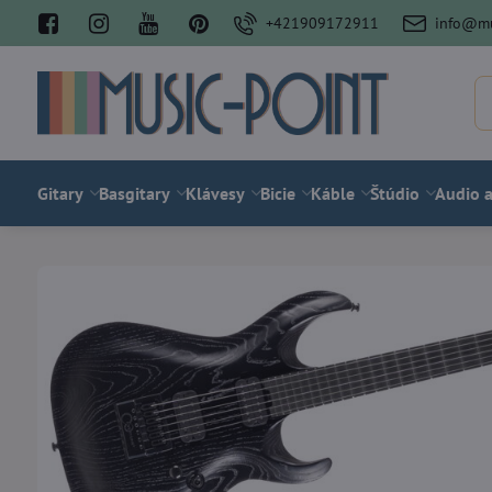
+421909172911
info@mu
Gitary
Basgitary
Klávesy
Bicie
Káble
Štúdio
Audio a