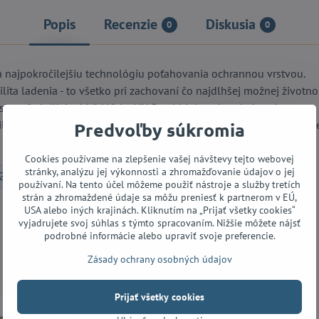
Popis
Recenzie
Diskusia
0
0
a najpokročilejšiu technológiu poťahovania ochrannou vrstvou.
lita ladenia - to všetko pri zachovaní čo najdlhšej možnej životnos
skutočné dlhú výdrž. Vďaka NY Steel high carbon jadru sú struny
itou ladenia. Hrúbka: .012, .016, .024w, .032w, .042w, .053w. Mate
Predvoľby súkromia
Cookies používame na zlepšenie vašej návštevy tejto webovej
stránky, analýzu jej výkonnosti a zhromažďovanie údajov o jej
Struny pre akustickú gitaru
používaní. Na tento účel môžeme použiť nástroje a služby tretích
strán a zhromaždené údaje sa môžu preniesť k partnerom v EÚ,
USA alebo iných krajinách. Kliknutím na „Prijať všetky cookies“
vyjadrujete svoj súhlas s týmto spracovaním. Nižšie môžete nájsť
Facebook
Twitter
Bluesky
Pinterest
Reddit
LinkedIn
WhatsApp
E-
podrobné informácie alebo upraviť svoje preferencie.
mail
Zásady ochrany osobných údajov
Prijať všetky cookies