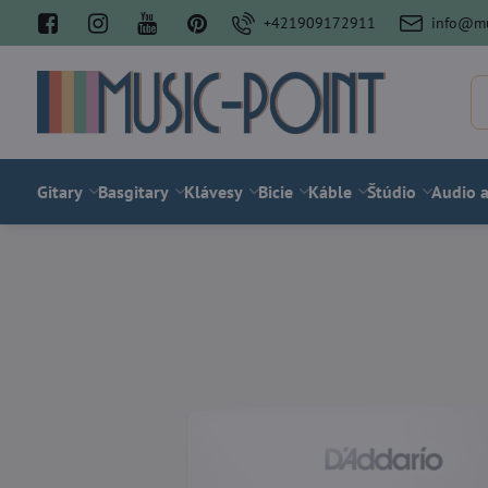
+421909172911
info@mu
Gitary
Basgitary
Klávesy
Bicie
Káble
Štúdio
Audio a