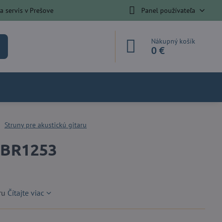
 servis v Prešove
Panel používateľa
Nákupný košík
0 €
Struny pre akustickú gitaru
ABR1253
aru
Čítajte viac