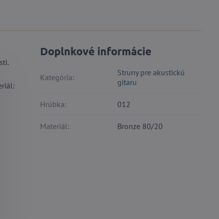
Doplnkové informácie
ti.
Struny pre akustickú
Kategória:
gitaru
riál:
Hrúbka:
012
Materiál:
Bronze 80/20