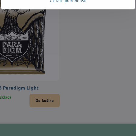
Ukázať podrobnosti
88 Paradigm Light
sklad)
Do košíka