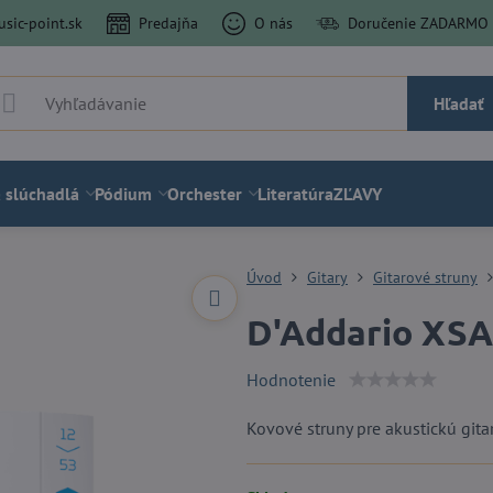
sic-point.sk
Predajňa
O nás
Doručenie ZADARMO a
Hľadať
 slúchadlá
Pódium
Orchester
Literatúra
ZĽAVY
Úvod
Gitary
Gitarové struny
D'Addario XS
Hodnotenie
Kovové struny pre akustickú git