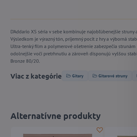
D'Addario XS séria v sebe kombinuje najobľúbenejšie struny 
Výsledkom je výrazný tón, príjemný pocit z hry a výborná stabi
Ultra-tenký film a polymerové ošetrenie zabezpečia strunám 
odolnejšie voči pretrhnutiu a zároveň disponujú vyššou stabil
Bronze 80/20.
Viac z kategórie
Gitary
Gitarové struny
Alternatívne produkty