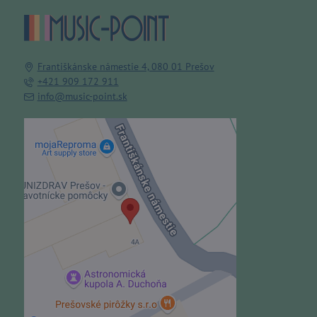
Františkánske námestie 4, 080 01 Prešov
+421 909 172 911
info@music-point.sk
Externý obsah je blokovaný
Voľbami súkromia
Prajete si načítať externý obsah?
Povoliť tentokrát
Povoliť a zapamätať - súhlas s
druhom cookie: Funkčné