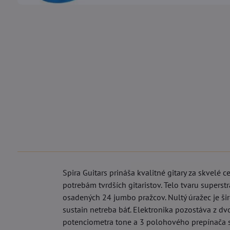
Spira Guitars prináša kvalitné gitary za skvelé 
potrebám tvrdších gitaristov. Telo tvaru supers
osadených 24 jumbo pražcov. Nultý úražec je šir
sustain netreba báť. Elektronika pozostáva z 
potenciometra tone a 3 polohového prepínača s