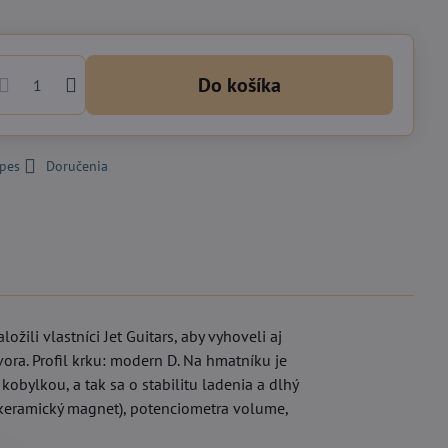
Do košíka
 pes
Doručenia
žili vlastníci Jet Guitars, aby vyhoveli aj
vora. Profil krku: modern D. Na hmatníku je
obylkou, a tak sa o stabilitu ladenia a dlhý
 keramický magnet), potenciometra volume,