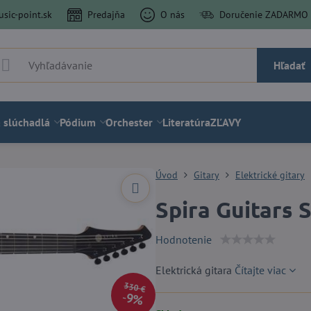
sic-point.sk
Predajňa
O nás
Doručenie ZADARMO a
Hľadať
 slúchadlá
Pódium
Orchester
Literatúra
ZĽAVY
Úvod
Gitary
Elektrické gitary
Spira Guitars 
Hodnotenie
Elektrická gitara
Čítajte viac
330 €
9%