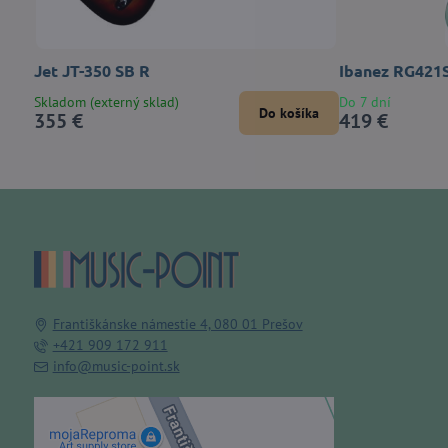
Jet JT-350 SB R
Ibanez RG421
Skladom (externý sklad)
Do 7 dní
Do košíka
355 €
419 €
Františkánske námestie 4, 080 01 Prešov
+421 909 172 911
info@music-point.sk