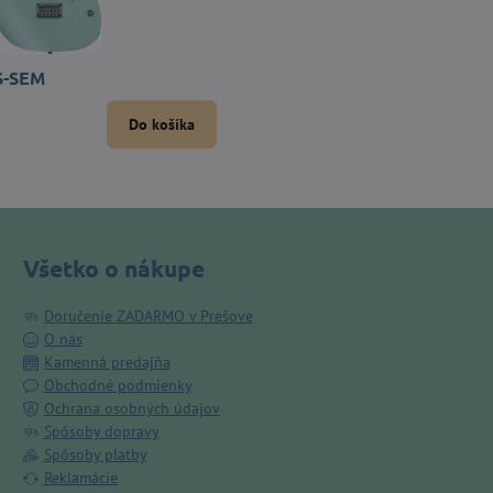
S-SEM
Do košíka
Všetko o nákupe
Doručenie ZADARMO v Prešove
O nás
Kamenná predajňa
Obchodné podmienky
Ochrana osobných údajov
Spôsoby dopravy
Spôsoby platby
Reklamácie