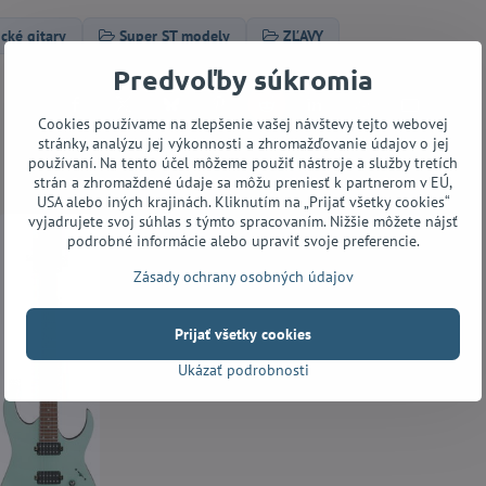
ické gitary
Super ST modely
ZĽAVY
Predvoľby súkromia
Facebook
Twitter
Bluesky
Pinterest
Reddit
LinkedIn
WhatsApp
E-
Cookies používame na zlepšenie vašej návštevy tejto webovej
mail
stránky, analýzu jej výkonnosti a zhromažďovanie údajov o jej
používaní. Na tento účel môžeme použiť nástroje a služby tretích
strán a zhromaždené údaje sa môžu preniesť k partnerom v EÚ,
USA alebo iných krajinách. Kliknutím na „Prijať všetky cookies“
vyjadrujete svoj súhlas s týmto spracovaním. Nižšie môžete nájsť
podrobné informácie alebo upraviť svoje preferencie.
Zásady ochrany osobných údajov
Prijať všetky cookies
Ukázať podrobnosti