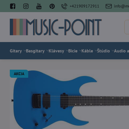
+421909172911
info@mu
Gitary
Basgitary
Klávesy
Bicie
Káble
Štúdio
Audio a
AKCIA