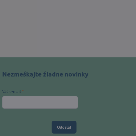
Nezmeškajte žiadne novinky
Váš e-mail
*
Odoslať