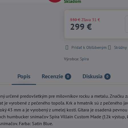
Skladom
330 €
Zľava
31 €
299 €
Pridať k Obľúbeným
Strážny
Výrobca:
Spira
Popis
Recenzie
Diskusia
0
0
cený určené predovšetkým pre milovníkov rocku a metalu. Značku zalo
trat je vyrobené z pečeného topoľa. Krk a hmatník sú z pečeného ja
oký 43 mm a je vyrobený z umelej kosti. Gitara je osadená pevnou k
dvoch humbucker snímačov Spira Villain Custom Made (12k výstup,
nímačov. Farba: Satin Blue.