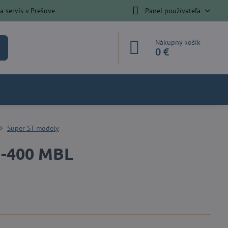
 servis v Prešove
Panel používateľa
Nákupný košík
0 €
Super ST modely
S-400 MBL