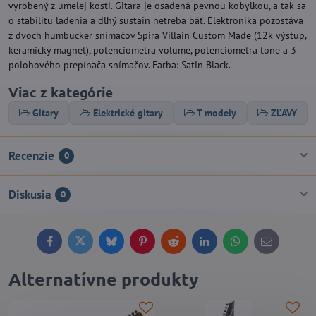
vyrobený z umelej kosti. Gitara je osadená pevnou kobylkou, a tak sa
o stabilitu ladenia a dlhý sustain netreba báť. Elektronika pozostáva
z dvoch humbucker snímačov Spira Villain Custom Made (12k výstup,
keramický magnet), potenciometra volume, potenciometra tone a 3
polohového prepínača snímačov. Farba: Satin Black.
Viac z kategórie
Gitary
Elektrické gitary
T modely
ZĽAVY
Recenzie
0
Diskusia
0
Facebook
Twitter
Bluesky
Pinterest
Reddit
LinkedIn
WhatsApp
E-
mail
Alternatívne produkty