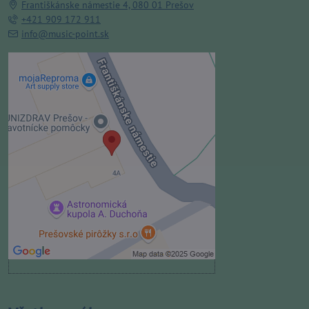
Františkánske námestie 4, 080 01 Prešov
+421 909 172 911
info@music-point.sk
Externý obsah je blokovaný
Voľbami súkromia
Prajete si načítať externý obsah?
Povoliť tentokrát
Povoliť a zapamätať - súhlas s
druhom cookie: Funkčné
Otvoriť obsah v novom okne