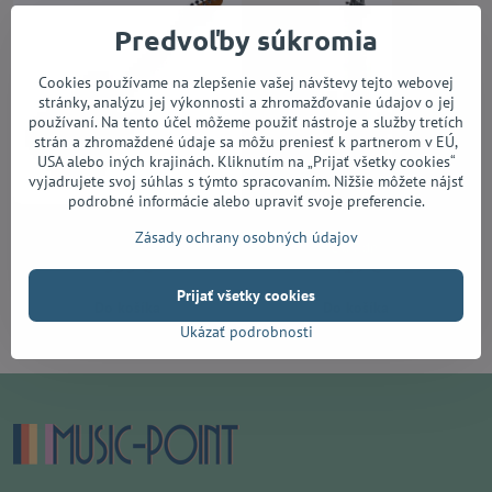
Predvoľby súkromia
Cookies používame na zlepšenie vašej návštevy tejto webovej
stránky, analýzu jej výkonnosti a zhromažďovanie údajov o jej
používaní. Na tento účel môžeme použiť nástroje a služby tretích
strán a zhromaždené údaje sa môžu preniesť k partnerom v EÚ,
USA alebo iných krajinách. Kliknutím na „Prijať všetky cookies“
vyjadrujete svoj súhlas s týmto spracovaním. Nižšie môžete nájsť
podrobné informácie alebo upraviť svoje preferencie.
Jet JT-350 SB R
Ibanez RG421S-SEM
Zásady ochrany osobných údajov
Skladom (externý sklad)
Do 7 dní
355 €
419 €
Prijať všetky cookies
Do košíka
Do košíka
Ukázať podrobnosti