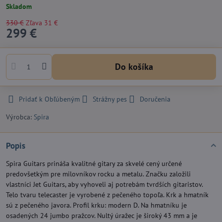
Skladom
330 €
Zľava
31 €
299 €
Do košíka
Pridať k Obľúbeným
Strážny pes
Doručenia
Výrobca:
Spira
Popis
Spira Guitars prináša kvalitné gitary za skvelé cený určené
predovšetkým pre milovníkov rocku a metalu. Značku založili
vlastníci Jet Guitars, aby vyhoveli aj potrebám tvrdších gitaristov.
Telo tvaru telecaster je vyrobené z pečeného topoľa. Krk a hmatník
sú z pečeného javora. Profil krku: modern D. Na hmatníku je
osadených 24 jumbo pražcov. Nultý úražec je široký 43 mm a je