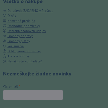
Všetko o nákupe
Doručenie ZADARMO v Prešove
O nás
Kamenná predajňa
Obchodné podmienky
Ochrana osobných údajov
Spôsoby dopravy
Spôsoby platby
Reklamácie
Odstúpenie od zmluvy
Akcie a bonusy
Nenašli ste, čo hľadáte?
Nezmeškajte žiadne novinky
Váš e-mail
*