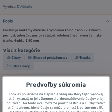
Výrobca:
D´Addario
Popis
Duralin je unikátny materiál s výbornou kombináciou vlastností -
pevnosť, tuhosť, rozmerová stálosť, odolnosť neúnavnosť a nízke
trenie. Hrúbka 1,50 mm.
Viac z kategórie
Gitary
Gitarové príslušenstvo
Trsátka
Extra Heavy
Recenzie
0
Predvoľby súkromia
Cookies používame na zlepšenie vašej návštevy tejto webovej
Diskusia
0
stránky, analýzu jej výkonnosti a zhromažďovanie údajov o jej
používaní. Na tento účel môžeme použiť nástroje a služby tretích
strán a zhromaždené údaje sa môžu preniesť k partnerom v EÚ,
USA alebo iných krajinách. Kliknutím na „Prijať všetky cookies“