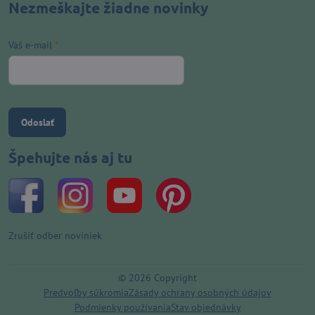
Nezmeškajte žiadne novinky
Váš e-mail
*
Odoslať
Špehujte nás aj tu
Zrušiť odber noviniek
©
2026
Copyright
Predvoľby súkromia
Zásady ochrany osobných údajov
Podmienky používania
Stav objednávky