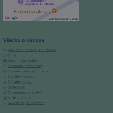
druhom cookie: Funkčné
Otvoriť obsah v novom okne
Všetko o nákupe
Doručenie ZADARMO v Prešove
O nás
Kamenná predajňa
Obchodné podmienky
Ochrana osobných údajov
Spôsoby dopravy
Spôsoby platby
Reklamácie
Odstúpenie od zmluvy
Akcie a bonusy
Nenašli ste, čo hľadáte?