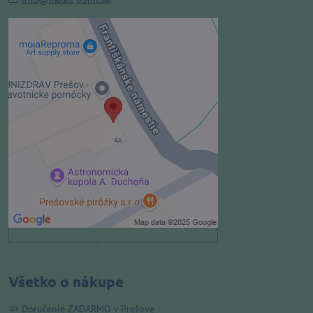
Externý obsah je blokovaný
Voľbami súkromia
Prajete si načítať externý obsah?
Povoliť tentokrát
Povoliť a zapamätať - súhlas s
druhom cookie: Funkčné
Otvoriť obsah v novom okne
Všetko o nákupe
Doručenie ZADARMO v Prešove