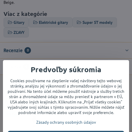
Beige.
Viac z kategórie
Gitary
Elektrické gitary
Super ST modely
ZĽAVY
Recenzie
0
Diskusia
0
Predvoľby súkromia
Cookies používame na zlepšenie vašej návštevy tejto webovej
stránky, analýzu jej výkonnosti a zhromažďovanie údajov o jej
Facebook
Twitter
Bluesky
Pinterest
Reddit
LinkedIn
WhatsApp
E-
používaní. Na tento účel môžeme použiť nástroje a služby tretích
mail
strán a zhromaždené údaje sa môžu preniesť k partnerom v EÚ,
Alternatívne produkty
USA alebo iných krajinách. Kliknutím na „Prijať všetky cookies“
vyjadrujete svoj súhlas s týmto spracovaním. Nižšie môžete nájsť
podrobné informácie alebo upraviť svoje preferencie.
AKCIA
Zásady ochrany osobných údajov