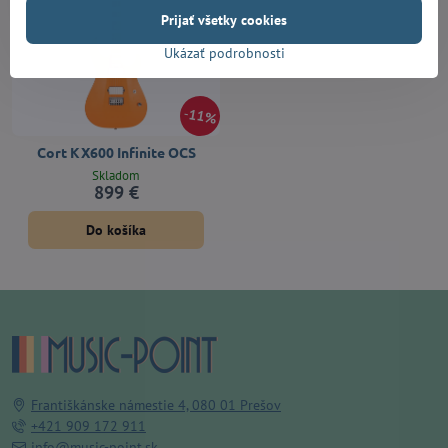
Prijať všetky cookies
Ukázať podrobnosti
11%
Cort KX600 Infinite OCS
Skladom
899 €
Do košíka
Františkánske námestie 4, 080 01 Prešov
+421 909 172 911
info@music-point.sk