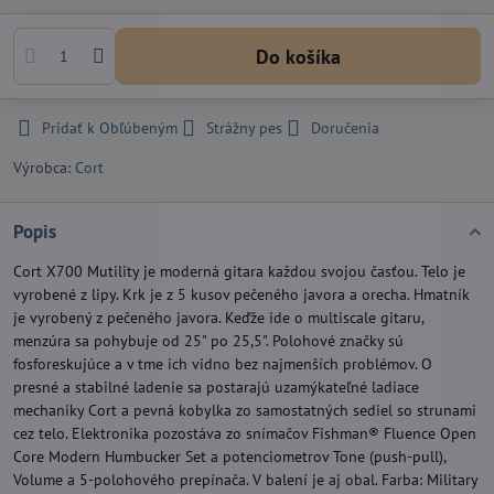
Do košíka
Pridať k Obľúbeným
Strážny pes
Doručenia
Výrobca:
Cort
Popis
Cort X700 Mutility je moderná gitara každou svojou časťou. Telo je
vyrobené z lipy. Krk je z 5 kusov pečeného javora a orecha. Hmatník
je vyrobený z pečeného javora. Keďže ide o multiscale gitaru,
menzúra sa pohybuje od 25" po 25,5". Polohové značky sú
fosforeskujúce a v tme ich vidno bez najmenších problémov. O
presné a stabilné ladenie sa postarajú uzamýkateľné ladiace
mechaniky Cort a pevná kobylka zo samostatných sediel so strunami
cez telo. Elektronika pozostáva zo snímačov Fishman® Fluence Open
Core Modern Humbucker Set a potenciometrov Tone (push-pull),
Volume a 5-polohového prepínača. V balení je aj obal. Farba: Military