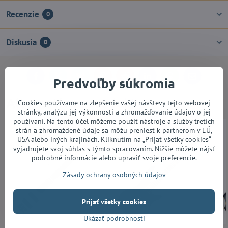
Recenzie
0
Diskusia
0
Facebook
Twitter
Bluesky
Pinterest
Reddit
LinkedIn
WhatsApp
E-
Predvoľby súkromia
mail
Alternatívne produkty
Cookies používame na zlepšenie vašej návštevy tejto webovej
stránky, analýzu jej výkonnosti a zhromažďovanie údajov o jej
používaní. Na tento účel môžeme použiť nástroje a služby tretích
strán a zhromaždené údaje sa môžu preniesť k partnerom v EÚ,
USA alebo iných krajinách. Kliknutím na „Prijať všetky cookies“
vyjadrujete svoj súhlas s týmto spracovaním. Nižšie môžete nájsť
podrobné informácie alebo upraviť svoje preferencie.
Zásady ochrany osobných údajov
Prijať všetky cookies
Ukázať podrobnosti