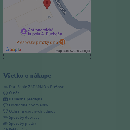
Povoliť tentokrát
Povoliť a zapamätať - súhlas s
druhom cookie: Funkčné
Otvoriť obsah v novom okne
Všetko o nákupe
Doručenie ZADARMO v Prešove
O nás
Kamenná predajňa
Obchodné podmienky
Ochrana osobných údajov
Spôsoby dopravy
Spôsoby platby
Reklamácie