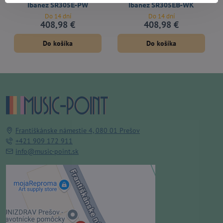
Ibanez SR305E-PW
Ibanez SR305EB-WK
Do 14 dní
Do 14 dní
408,98 €
408,98 €
Do košíka
Do košíka
Františkánske námestie 4, 080 01 Prešov
+421 909 172 911
info@music-point.sk
Externý obsah je blokovaný
Voľbami súkromia
Prajete si načítať externý obsah?