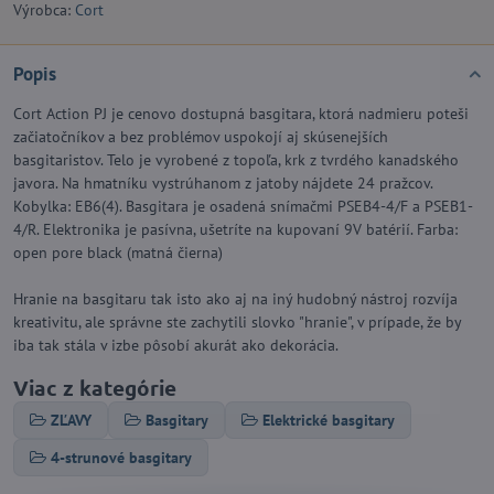
Výrobca:
Cort
Popis
Cort Action PJ je cenovo dostupná basgitara, ktorá nadmieru poteši
začiatočníkov a bez problémov uspokojí aj skúsenejších
basgitaristov. Telo je vyrobené z topoľa, krk z tvrdého kanadského
javora. Na hmatníku vystrúhanom z jatoby nájdete 24 pražcov.
Kobylka: EB6(4). Basgitara je osadená snímačmi PSEB4-4/F a PSEB1-
4/R. Elektronika je pasívna, ušetríte na kupovaní 9V batérií. Farba:
open pore black (matná čierna)
Hranie na basgitaru tak isto ako aj na iný hudobný nástroj rozvíja
kreativitu, ale správne ste zachytili slovko "hranie", v prípade, že by
iba tak stála v izbe pôsobí akurát ako dekorácia.
Viac z kategórie
ZĽAVY
Basgitary
Elektrické basgitary
4-strunové basgitary