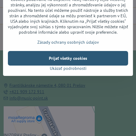
stránky, analýzu jej výkonnosti a zhromažďovanie údajov o jej
používaní. Na tento účel môžeme použiť nástroje a služby tretích
Diskusia
strán a zhromaždené údaje sa môžu preniesť k partnerom v EÚ,
0
USA alebo iných krajinách. Kliknutím na „Prijať všetky cookies“
vyjadrujete svoj súhlas s týmto spracovaním. Nižšie môžete nájsť
podrobné informácie alebo upraviť svoje preferencie.
Facebook
Twitter
Bluesky
Pinterest
Reddit
LinkedIn
WhatsApp
E-
mail
Zásady ochrany osobných údajov
Prijať všetky cookies
Ukázať podrobnosti
Františkánske námestie 4, 080 01 Prešov
+421 909 172 911
info@music-point.sk
Externý obsah je blokovaný
Voľbami súkromia