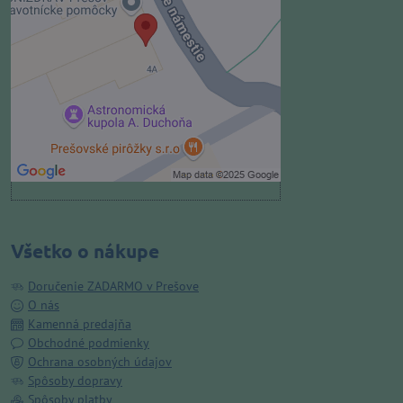
Prajete si načítať externý obsah?
Povoliť tentokrát
Povoliť a zapamätať - súhlas s
druhom cookie: Funkčné
Otvoriť obsah v novom okne
Všetko o nákupe
Doručenie ZADARMO v Prešove
O nás
Kamenná predajňa
Obchodné podmienky
Ochrana osobných údajov
Spôsoby dopravy
Spôsoby platby