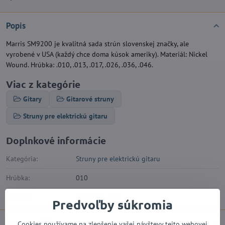
Popis
Marris SM9200 je kvalitná sada strún slovenskej značky, ale
vyrobené v USA (každý chce doma kúsok ameriky). Materiál: Nickel
Wound. Hrúbka: .010, .013, .017, .026, .036, .046.
Viac z kategórie
Gitary
Gitarové struny
Struny pre elektrickú gitaru
Doplnkové informácie
Kategória:
Struny pre elektrickú gitaru
Hrúbka:
010
Materiál:
Nickel Wound
Predvoľby súkromia
Recenzie
0
Cookies používame na zlepšenie vašej návštevy tejto webovej