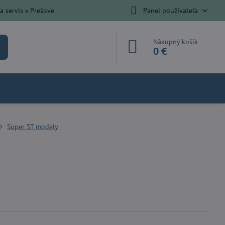
 servis v Prešove
Panel používateľa
Nákupný košík
0 €
Super ST modely