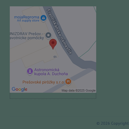
Externý obsah je blokovaný
Voľbami súkromia
Prajete si načítať externý obsah?
Povoliť tentokrát
Povoliť a zapamätať - súhlas s
druhom cookie: Funkčné
Otvoriť obsah v novom okne
©
2026
Copyright