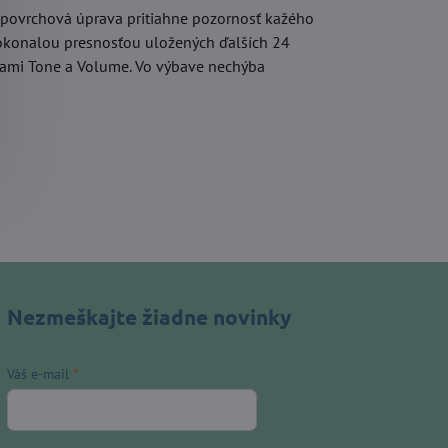
ca povrchová úprava pritiahne pozornosť kažého
 s dokonalou presnosťou uložených ďalších 24
rami Tone a Volume. Vo výbave nechýba
Nezmeškajte žiadne novinky
Váš e-mail
*