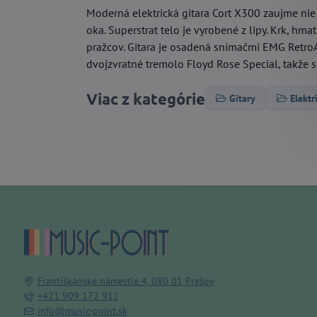
Moderná elektrická gitara Cort X300 zaujme nie
oka. Superstrat telo je vyrobené z lipy. Krk, hm
pražcov. Gitara je osadená snímačmi EMG Retr
dvojzvratné tremolo Floyd Rose Special, takže sr
Viac z kategórie
Gitary
Elektr
Františkánske námestie 4, 080 01 Prešov
+421 909 172 911
info@music-point.sk