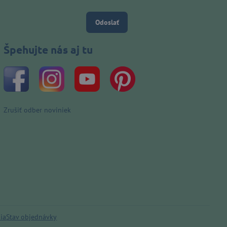
Odoslať
Špehujte nás aj tu
Zrušiť odber noviniek
ia
Stav objednávky