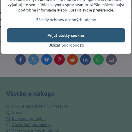
vyjadrujete svoj súhlas s týmto spracovaním. Nižšie môžete nájsť
 len zvukom a hrateľnosťou, ale aj príťažlivou farbou. Osviežujú
podrobné informácie alebo upraviť svoje preferencie.
atník aj top sú z javora. Nultý pražec je široký 43 mm a za ním je
oActive Hot 70, 3-polohovým prepínačom snímačov a potenciomet
Zásady ochrany osobných údajov
andy si užijete dostatok. Farba: Flip Purple.
Prijať všetky cookies
ické gitary
Super ST modely
ZĽAVY
Ukázať podrobnosti
Facebook
Twitter
Bluesky
Pinterest
Reddit
LinkedIn
WhatsApp
E-
mail
Všetko o nákupe
Doručenie ZADARMO v Prešove
O nás
Kamenná predajňa
Obchodné podmienky
Ochrana osobných údajov