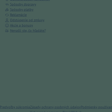
Spôsoby dopravy
Spôsoby platby
Reklamácie
Odstúpenie od zmluvy
Akcie a bonusy
Nenašli ste, čo hľadáte?
Predvoľby súkromia
Zásady ochrany osobných údajov
Podmienky používan