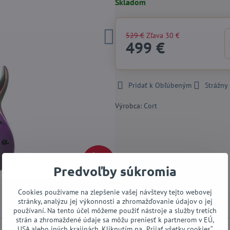
Skladom
529 €
Zľava
30 €
499 €
Pridať k Obľúbeným
Strážny
Výrobca:
Cort
529 €
5%
Predvoľby súkromia
Cookies používame na zlepšenie vašej návštevy tejto webovej
stránky, analýzu jej výkonnosti a zhromažďovanie údajov o jej
Popis
Recenzie
Diskusia
0
0
používaní. Na tento účel môžeme použiť nástroje a služby tretích
strán a zhromaždené údaje sa môžu preniesť k partnerom v EÚ,
USA alebo iných krajinách. Kliknutím na „Prijať všetky cookies“