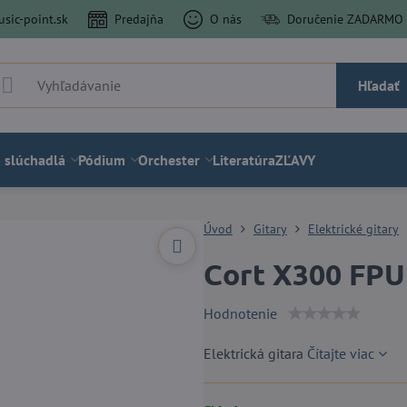
sic-point.sk
Predajňa
O nás
Doručenie ZADARMO a
Hľadať
 slúchadlá
Pódium
Orchester
Literatúra
ZĽAVY
Úvod
Gitary
Elektrické gitary
Cort X300 FPU
Hodnotenie
Elektrická gitara
Čítajte viac