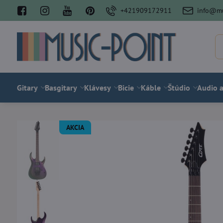
+421909172911
info@mu
Gitary
Basgitary
Klávesy
Bicie
Káble
Štúdio
Audio a
AKCIA