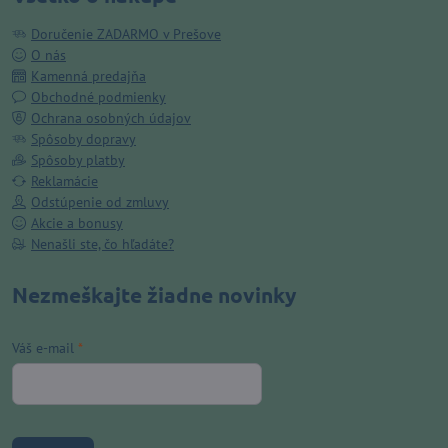
Doručenie ZADARMO v Prešove
O nás
Kamenná predajňa
Obchodné podmienky
Ochrana osobných údajov
Spôsoby dopravy
Spôsoby platby
Reklamácie
Odstúpenie od zmluvy
Akcie a bonusy
Nenašli ste, čo hľadáte?
Nezmeškajte žiadne novinky
Váš e-mail
*