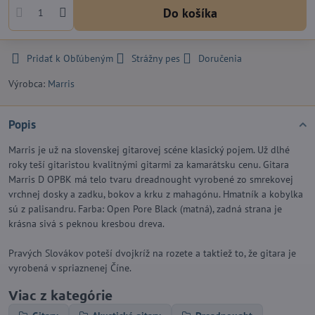
Do košíka
Pridať k Obľúbeným
Strážny pes
Doručenia
Výrobca:
Marris
Popis
Marris je už na slovenskej gitarovej scéne klasický pojem. Už dlhé
roky teší gitaristou kvalitnými gitarmi za kamarátsku cenu. Gitara
Marris D OPBK má telo tvaru dreadnought vyrobené zo smrekovej
vrchnej dosky a zadku, bokov a krku z mahagónu. Hmatník a kobylka
sú z palisandru. Farba: Open Pore Black (matná), zadná strana je
krásna sivá s peknou kresbou dreva.
Pravých Slovákov poteší dvojkríž na rozete a taktiež to, že gitara je
vyrobená v spriaznenej Číne.
Viac z kategórie