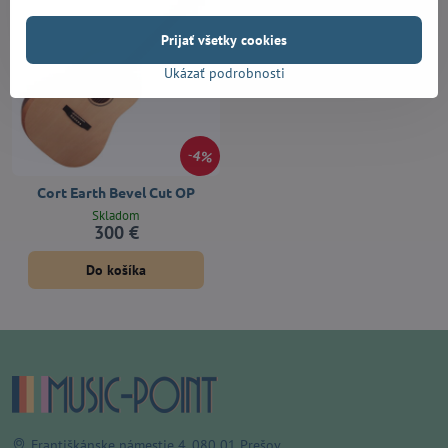
Prijať všetky cookies
Ukázať podrobnosti
4%
Cort Earth Bevel Cut OP
Skladom
300 €
Do košíka
Františkánske námestie 4, 080 01 Prešov