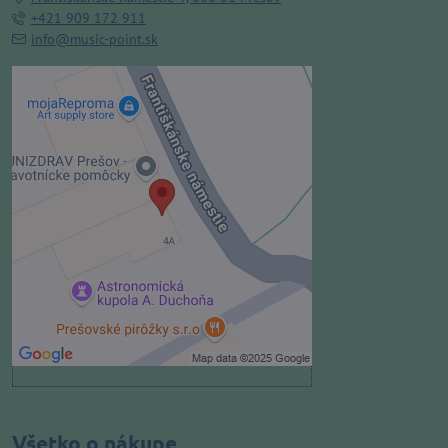
+421 909 172 911
info@music-point.sk
Externý obsah je blokovaný
Voľbami súkromia
Prajete si načítať externý obsah?
Povoliť tentokrát
Povoliť a zapamätať - súhlas s
druhom cookie: Funkčné
Otvoriť obsah v novom okne
Všetko o nákupe