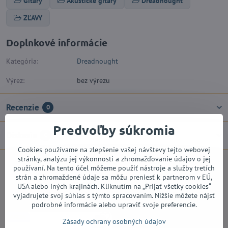
Gitary
Akustické gitary
Dreadnought
ZĽAVY
Doplnkové informácie
Kategória:
Dreadnought
Výrez:
bez výrezu
Recenzie
0
Predvoľby súkromia
Diskusia
0
Cookies používame na zlepšenie vašej návštevy tejto webovej
stránky, analýzu jej výkonnosti a zhromažďovanie údajov o jej
používaní. Na tento účel môžeme použiť nástroje a služby tretích
Facebook
Twitter
Bluesky
Pinterest
Reddit
LinkedIn
WhatsApp
E-
strán a zhromaždené údaje sa môžu preniesť k partnerom v EÚ,
mail
USA alebo iných krajinách. Kliknutím na „Prijať všetky cookies“
Alternatívne produkty
vyjadrujete svoj súhlas s týmto spracovaním. Nižšie môžete nájsť
podrobné informácie alebo upraviť svoje preferencie.
AKCIA
Zásady ochrany osobných údajov